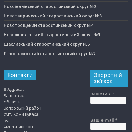
Новоіванівський старостинський округ №2
Новотавричеський старостинський округ №3
Новотроїцький старостинський округ №4
Новояковлівський старостинський округ №5
Щасливський старостинський округ №6
Яснополянський старостинський округ №7
Контакти
Зворотній
зв’язок
Адреса:
Ваше ім'я *
Запорізька
область
Запорізький район
смт. Комишуваха
Ваш e-mail *
вул.
Хмельницького