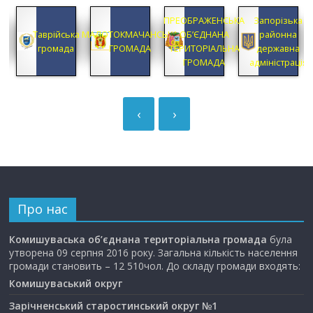
ПРЕОБРАЖЕНСЬКА
Запорізька
ка
Таврійська
МАЛОТОКМАЧАНСЬКА
ОБ’ЄДНАНА
районна
громада
ГРОМАДА
ТЕРИТОРІАЛЬНА
державна
ГРОМАДА
адміністрація
‹
›
Про нас
Комишуваська об’єднана територіальна громада
була
утворена 09 серпня 2016 року. Загальна кількість населення
громади становить – 12 510чол. До складу громади входять:
Комишуваський округ
Зарічненський старостинський округ №1