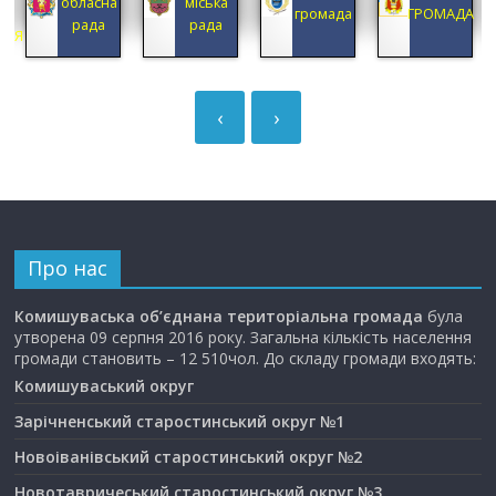
обласна
міська
А
громада
ГРОМАДА
рада
рада
ЦІЯ
‹
›
Про нас
Комишуваська об’єднана територіальна громада
була
утворена 09 серпня 2016 року. Загальна кількість населення
громади становить – 12 510чол. До складу громади входять:
Комишуваський округ
Зарічненський старостинський округ №1
Новоіванівський старостинський округ №2
Новотавричеський старостинський округ №3