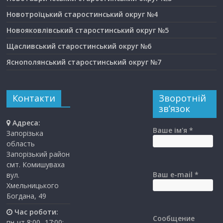
Новотроїцький старостинський округ №4
Новояковлівський старостинський округ №5
Щасливський старостинський округ №6
Яснополянський старостинський округ №7
Контакти
Зворотній
зв’язок
Адреса:
Ваше ім'я *
Запорізька
область
Запорізький район
смт. Комишуваха
Ваш e-mail *
вул.
Хмельницького
Богдана, 49
Час роботи:
Сообщение
пн-чт 8:00 -17:00;