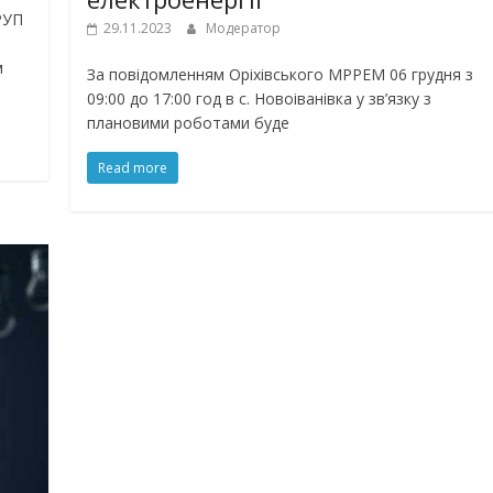
РУП
29.11.2023
Модератор
м
За повідомленням Оріхівського МРРЕМ 06 грудня з
09:00 до 17:00 год в с. Новоіванівка у зв’язку з
плановими роботами буде
Read more