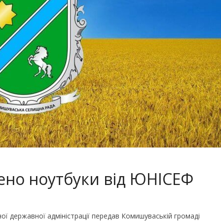
1
1
1
1
1
1
1
1
1
1
1
1
1
1
1
1
2
2
2
1
1
1
2
2
2
1
2
1
2
1
1
2
1
2
2
1
1
2
1
2
2
1
2
1
2
1
1
3
1
3
1
3
2
2
1
2
3
1
3
3
2
3
1
1
2
3
1
2
2
1
3
1
2
3
3
2
2
1
3
1
1
2
3
1
3
2
3
1
2
3
1
2
1
1
2
4
2
1
4
2
4
3
1
3
2
3
1
4
2
4
1
4
3
1
4
2
2
1
3
1
4
2
3
3
2
4
2
1
3
1
4
4
3
1
3
2
4
2
2
3
1
4
2
4
3
1
4
2
3
1
1
4
2
3
2
2
3
5
1
3
2
5
3
5
1
4
2
4
3
1
4
2
5
3
5
1
2
5
1
1
4
2
5
3
3
2
4
2
5
1
3
1
4
4
3
5
1
3
2
4
2
5
5
1
4
2
4
3
5
1
3
3
1
4
2
5
3
5
1
1
4
2
5
3
1
4
2
2
5
1
3
1
4
3
3
1
4
6
2
4
3
6
1
4
6
2
5
3
5
1
1
4
2
5
3
6
1
4
6
2
3
6
2
2
5
1
3
6
1
4
4
3
5
1
3
6
2
4
2
5
5
1
4
6
2
4
3
5
1
3
6
6
2
5
3
5
1
4
6
2
4
1
4
2
5
3
6
1
4
6
2
2
5
1
3
6
1
4
2
5
3
3
6
2
4
2
5
4
4
ено ноутбуки від ЮНІСЕФ
3
6
8
4
6
2
2
5
8
3
6
8
4
7
2
5
7
3
3
6
2
4
7
2
5
8
3
6
8
4
5
8
4
2
4
7
3
5
8
3
6
6
2
5
7
3
5
8
4
6
2
4
7
7
3
6
8
4
6
2
5
7
3
5
8
8
4
7
2
5
7
3
6
8
4
6
2
3
6
2
4
7
2
5
8
3
6
8
4
4
7
3
5
8
3
6
2
4
7
2
5
5
8
4
6
2
4
7
6
6
4
7
9
5
7
3
3
6
9
4
7
9
5
8
3
6
8
4
4
7
3
5
8
3
6
9
4
7
9
5
6
9
5
3
5
8
4
6
9
4
7
7
3
6
8
4
6
9
5
7
3
5
8
8
4
7
9
5
7
3
6
8
4
6
9
9
5
8
3
6
8
4
7
9
5
7
3
4
7
3
5
8
3
6
9
4
7
9
5
5
8
4
6
9
4
7
3
5
8
3
6
6
9
5
7
3
5
8
7
7
10
10
10
10
10
10
10
10
10
10
10
10
10
10
10
10
5
8
6
8
4
4
7
5
8
6
9
4
7
9
5
5
8
4
6
9
4
7
5
8
6
7
6
4
6
9
5
7
5
8
8
4
7
9
5
7
6
8
4
6
9
9
5
8
6
8
4
7
9
5
7
6
9
4
7
9
5
8
6
8
4
5
8
4
6
9
4
7
5
8
6
6
9
5
7
5
8
4
6
9
4
7
7
6
8
4
6
9
8
8
11
11
11
10
10
10
11
11
11
10
11
10
11
10
10
11
10
11
11
10
10
11
10
11
11
10
11
10
11
10
6
9
7
9
5
5
8
6
9
7
5
8
6
6
9
5
7
5
8
6
9
7
8
7
5
7
6
8
6
9
9
5
8
6
8
7
9
5
7
6
9
7
9
5
8
6
8
7
5
8
6
9
7
9
5
6
9
5
7
5
8
6
9
7
7
6
8
6
9
5
7
5
8
8
7
9
5
7
9
9
10
12
10
12
10
12
11
11
10
11
12
10
12
12
11
12
10
10
11
12
10
11
11
10
12
10
11
12
12
11
11
10
12
10
10
11
12
10
12
11
12
10
11
12
10
11
10
10
7
8
6
6
9
7
8
6
9
7
7
6
8
6
9
7
8
9
8
6
8
7
9
7
6
9
7
9
8
6
8
7
8
6
9
7
9
8
6
9
7
8
6
7
6
8
6
9
7
8
8
7
9
7
6
8
6
9
9
8
6
8
11
13
11
10
13
11
13
12
10
12
11
12
10
13
11
13
10
13
12
10
13
11
11
10
12
10
13
11
12
12
11
13
11
10
12
10
13
13
12
10
12
11
13
11
11
12
10
13
11
13
12
10
13
11
12
10
10
13
11
12
11
11
8
9
7
7
8
9
7
8
8
7
9
7
8
9
9
7
9
8
8
7
8
9
7
9
8
9
7
8
9
7
8
9
7
8
7
9
7
8
9
9
8
8
7
9
7
9
7
9
10
13
15
11
13
12
15
10
13
15
11
14
12
14
10
10
13
11
14
12
15
10
13
15
11
12
15
11
11
14
10
12
15
10
13
13
12
14
10
12
15
11
13
11
14
14
10
13
15
11
13
12
14
10
12
15
15
11
14
12
14
10
13
15
11
13
10
13
11
14
12
15
10
13
15
11
11
14
10
12
15
10
13
11
14
12
12
15
11
13
11
14
13
13
9
9
9
9
9
9
9
9
9
9
9
9
9
9
9
9
11
14
16
12
14
10
10
13
16
11
14
16
12
15
10
13
15
11
11
14
10
12
15
10
13
16
11
14
16
12
13
16
12
10
12
15
11
13
16
11
14
14
10
13
15
11
13
16
12
14
10
12
15
15
11
14
16
12
14
10
13
15
11
13
16
16
12
15
10
13
15
11
14
16
12
14
10
11
14
10
12
15
10
13
16
11
14
16
12
12
15
11
13
16
11
14
10
12
15
10
13
13
16
12
14
10
12
15
14
14
12
15
17
13
15
11
11
14
17
12
15
17
13
16
11
14
16
12
12
15
11
13
16
11
14
17
12
15
17
13
14
17
13
11
13
16
12
14
17
12
15
15
11
14
16
12
14
17
13
15
11
13
16
16
12
15
17
13
15
11
14
16
12
14
17
17
13
16
11
14
16
12
15
17
13
15
11
12
15
11
13
16
11
14
17
12
15
17
13
13
16
12
14
17
12
15
11
13
16
11
14
14
17
13
15
11
13
16
15
15
13
16
18
14
16
12
12
15
18
13
16
18
14
17
12
15
17
13
13
16
12
14
17
12
15
18
13
16
18
14
15
18
14
12
14
17
13
15
18
13
16
16
12
15
17
13
15
18
14
16
12
14
17
17
13
16
18
14
16
12
15
17
13
15
18
18
14
17
12
15
17
13
16
18
14
16
12
13
16
12
14
17
12
15
18
13
16
18
14
14
17
13
15
18
13
16
12
14
17
12
15
15
18
14
16
12
14
17
16
16
14
17
19
15
17
13
13
16
19
14
17
19
15
18
13
16
18
14
14
17
13
15
18
13
16
19
14
17
19
15
16
19
15
13
15
18
14
16
19
14
17
17
13
16
18
14
16
19
15
17
13
15
18
18
14
17
19
15
17
13
16
18
14
16
19
19
15
18
13
16
18
14
17
19
15
17
13
14
17
13
15
18
13
16
19
14
17
19
15
15
18
14
16
19
14
17
13
15
18
13
16
16
19
15
17
13
15
18
17
17
15
18
20
16
18
14
14
17
20
15
18
20
16
19
14
17
19
15
15
18
14
16
19
14
17
20
15
18
20
16
17
20
16
14
16
19
15
17
20
15
18
18
14
17
19
15
17
20
16
18
14
16
19
19
15
18
20
16
18
14
17
19
15
17
20
20
16
19
14
17
19
15
18
20
16
18
14
15
18
14
16
19
14
17
20
15
18
20
16
16
19
15
17
20
15
18
14
16
19
14
17
17
20
16
18
14
16
19
18
18
17
20
22
18
20
16
16
19
22
17
20
22
18
21
16
19
21
17
17
20
16
18
21
16
19
22
17
20
22
18
19
22
18
16
18
21
17
19
22
17
20
20
16
19
21
17
19
22
18
20
16
18
21
21
17
20
22
18
20
16
19
21
17
19
22
22
18
21
16
19
21
17
20
22
18
20
16
17
20
16
18
21
16
19
22
17
20
22
18
18
21
17
19
22
17
20
16
18
21
16
19
19
22
18
20
16
18
21
20
20
18
21
23
19
21
17
17
20
23
18
21
23
19
22
17
20
22
18
18
21
17
19
22
17
20
23
18
21
23
19
20
23
19
17
19
22
18
20
23
18
21
21
17
20
22
18
20
23
19
21
17
19
22
22
18
21
23
19
21
17
20
22
18
20
23
23
19
22
17
20
22
18
21
23
19
21
17
18
21
17
19
22
17
20
23
18
21
23
19
19
22
18
20
23
18
21
17
19
22
17
20
20
23
19
21
17
19
22
21
21
19
22
24
20
22
18
18
21
24
19
22
24
20
23
18
21
23
19
19
22
18
20
23
18
21
24
19
22
24
20
21
24
20
18
20
23
19
21
24
19
22
22
18
21
23
19
21
24
20
22
18
20
23
23
19
22
24
20
22
18
21
23
19
21
24
24
20
23
18
21
23
19
22
24
20
22
18
19
22
18
20
23
18
21
24
19
22
24
20
20
23
19
21
24
19
22
18
20
23
18
21
21
24
20
22
18
20
23
22
22
20
23
25
21
23
19
19
22
25
20
23
25
21
24
19
22
24
20
20
23
19
21
24
19
22
25
20
23
25
21
22
25
21
19
21
24
20
22
25
20
23
23
19
22
24
20
22
25
21
23
19
21
24
24
20
23
25
21
23
19
22
24
20
22
25
25
21
24
19
22
24
20
23
25
21
23
19
20
23
19
21
24
19
22
25
20
23
25
21
21
24
20
22
25
20
23
19
21
24
19
22
22
25
21
23
19
21
24
23
23
21
24
26
22
24
20
20
23
26
21
24
26
22
25
20
23
25
21
21
24
20
22
25
20
23
26
21
24
26
22
23
26
22
20
22
25
21
23
26
21
24
24
20
23
25
21
23
26
22
24
20
22
25
25
21
24
26
22
24
20
23
25
21
23
26
26
22
25
20
23
25
21
24
26
22
24
20
21
24
20
22
25
20
23
26
21
24
26
22
22
25
21
23
26
21
24
20
22
25
20
23
23
26
22
24
20
22
25
24
24
22
25
27
23
25
21
21
24
27
22
25
27
23
26
21
24
26
22
22
25
21
23
26
21
24
27
22
25
27
23
24
27
23
21
23
26
22
24
27
22
25
25
21
24
26
22
24
27
23
25
21
23
26
26
22
25
27
23
25
21
24
26
22
24
27
27
23
26
21
24
26
22
25
27
23
25
21
22
25
21
23
26
21
24
27
22
25
27
23
23
26
22
24
27
22
25
21
23
26
21
24
24
27
23
25
21
23
26
25
25
ної державної адміністрації передав Комишуваській громаді