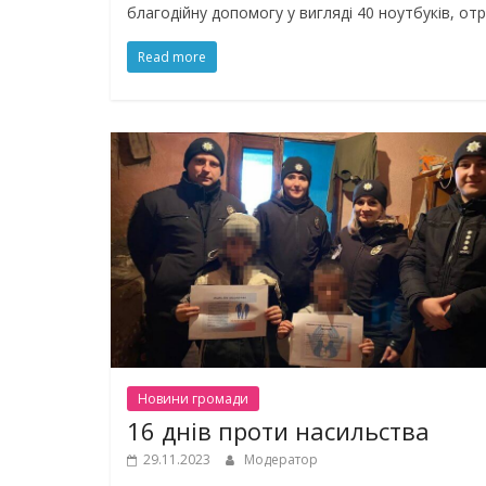
благодійну допомогу у вигляді 40 ноутбуків, от
Read more
Новини громади
16 днів проти насильства
29.11.2023
Модератор