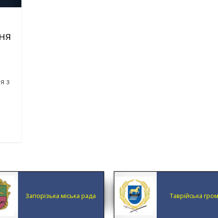
ня
я з
Запорізька міська рада
Таврійська гро