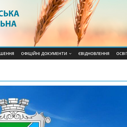
ШЕННЯ
ОФІЦІЙНІ ДОКУМЕНТИ
ЄВІДНОВЛЕННЯ
ОСВI