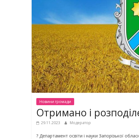
Новини громади
Отримано і розподіл
29.11.2023
Модератор
? Департамент освіти і науки Запорізької облас