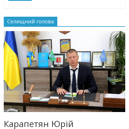
Селищний голова
Карапетян Юрій