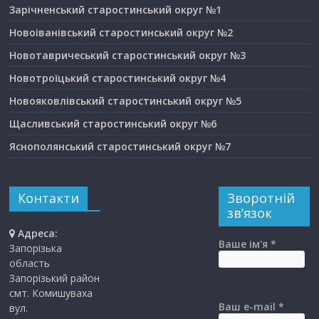
Зарічненський старостинський округ №1
Новоіванівський старостинський округ №2
Новотавричеський старостинський округ №3
Новотроїцький старостинський округ №4
Новояковлівський старостинський округ №5
Щасливський старостинський округ №6
Яснополянський старостинський округ №7
Контакти
Зворотній
зв’язок
Адреса:
Ваше ім'я *
Запорізька
область
Запорізький район
смт. Комишуваха
Ваш e-mail *
вул.