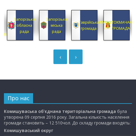
КА
Запорізька
Запорізька
А
Таврійська
МАЛОТОКМАЧАНС
обласна
міська
А
громада
ГРОМАДА
рада
рада
ЦІЯ
‹
›
Про нас
Комишуваська об’єднана територіальна громада
була
утворена 09 серпня 2016 року. Загальна кількість населення
громади становить – 12 510чол. До складу громади входять:
Комишуваський округ