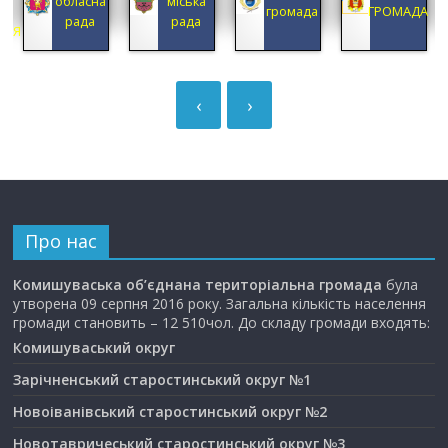
обласна
міська
А
громада
ГРОМАДА
рада
рада
ЦІЯ
‹
›
Про нас
Комишуваська об’єднана територіальна громада
була
утворена 09 серпня 2016 року. Загальна кількість населення
громади становить – 12 510чол. До складу громади входять:
Комишуваський округ
Зарічненський старостинський округ №1
Новоіванівський старостинський округ №2
Новотавричеський старостинський округ №3