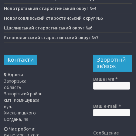
Новотроїцький старостинський округ №4
Новояковлівський старостинський округ №5
Щасливський старостинський округ №6
Яснополянський старостинський округ №7
Контакти
Зворотній
зв’язок
Адреса:
Ваше ім'я *
Запорізька
область
Запорізький район
смт. Комишуваха
Ваш e-mail *
вул.
Хмельницького
Богдана, 49
Час роботи:
Сообщение
пн-чт 8:00 -17:00;