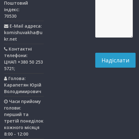
Поштовий
індекс:
70530
E-Mail адреса:
komishuvakha@u
kr.net
Контактні
телефони:
ЦНАП +380 50 253
5721;
Голова:
Карапетян Юрій
Володимирович
Часи прийому
голови:
перший та
третiй понедiлок
кожного мiсяця
8:00 - 12:00