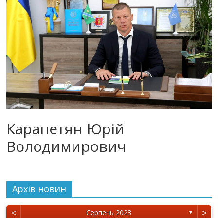
Карапетян Юрій
Володимирович
Архiв новин
<
>
Серпень 2023
▼