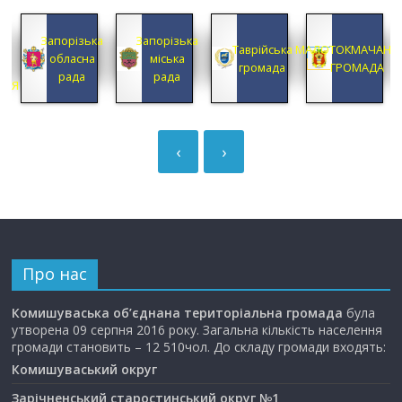
КА
Запорізька
Запорізька
А
Таврійська
МАЛОТОКМАЧАНС
обласна
міська
А
громада
ГРОМАДА
рада
рада
ЦІЯ
‹
›
Про нас
Комишуваська об’єднана територіальна громада
була
утворена 09 серпня 2016 року. Загальна кількість населення
громади становить – 12 510чол. До складу громади входять:
Комишуваський округ
Зарічненський старостинський округ №1