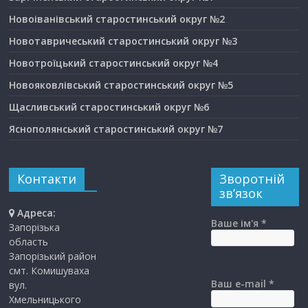
Новоіванівський старостинський округ №2
Новотавричеський старостинський округ №3
Новотроїцький старостинський округ №4
Новояковлівський старостинський округ №5
Щасливський старостинський округ №6
Яснополянський старостинський округ №7
Контакти
Зворотній
зв’язок
Адреса:
Ваше ім'я *
Запорізька
область
Запорізький район
смт. Комишуваха
Ваш e-mail *
вул.
Хмельницького