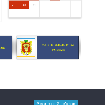
30
31
29
30
31
29
30
29
29
30
31
31
29
30
30
29
30
31
29
30
31
29
30
31
29
30
31
29
29
29
30
31
30
30
29
29
31
29
29
30
31
МАЛОТОКМАЧАНСЬКА
мада
ГРОМАДА
Зворотній зв’язок