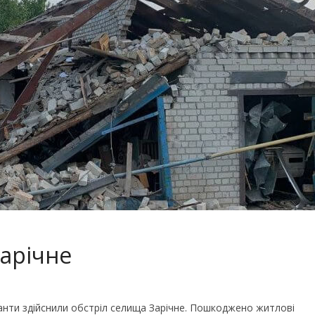
1
1
1
1
1
1
1
1
1
1
1
1
1
1
1
2
2
2
1
1
1
2
2
2
1
2
1
1
1
2
1
2
2
1
1
2
1
2
2
1
2
1
2
1
1
3
1
3
1
3
2
2
1
2
3
1
3
3
1
2
3
1
1
2
1
2
2
1
3
1
2
3
3
2
2
1
3
1
1
2
3
1
3
2
3
1
2
3
1
2
1
1
2
4
2
1
4
2
4
3
1
3
2
3
1
4
2
4
1
4
2
3
1
4
2
2
1
3
1
2
3
3
2
4
2
1
3
1
4
4
3
1
3
2
4
2
2
3
1
4
2
4
3
1
4
2
3
1
1
4
2
3
2
2
3
5
1
3
2
5
3
5
1
4
2
4
3
1
4
2
5
3
5
1
2
5
1
3
1
4
2
5
3
3
2
4
2
1
3
1
4
4
3
5
1
3
2
4
2
5
5
1
4
2
4
3
5
1
3
3
1
4
2
5
3
5
1
1
4
2
5
3
1
4
2
2
5
1
3
1
4
3
3
1
4
6
2
4
3
6
1
4
6
2
5
3
5
1
1
4
2
5
3
6
1
4
6
2
3
6
2
4
2
5
1
3
6
1
4
4
3
5
1
3
2
4
2
5
5
1
4
6
2
4
3
5
1
3
6
6
2
5
3
5
1
4
6
2
4
1
4
2
5
3
6
1
4
6
2
2
5
1
3
6
1
4
2
5
3
3
6
2
4
2
5
4
4
арічне
3
6
8
4
6
2
2
5
8
3
6
8
4
7
2
5
7
3
3
6
2
4
7
2
5
8
3
6
8
4
5
8
4
6
2
4
7
3
5
8
3
6
6
2
5
7
3
5
4
6
2
4
7
7
3
6
8
4
6
2
5
7
3
5
8
8
4
7
2
5
7
3
6
8
4
6
2
3
6
2
4
7
2
5
8
3
6
8
4
4
7
3
5
8
3
6
2
4
7
2
5
5
8
4
6
2
4
7
6
6
4
7
9
5
7
3
3
6
9
4
7
9
5
8
3
6
8
4
4
7
3
5
8
3
6
9
4
7
9
5
6
9
5
7
3
5
8
4
6
9
4
7
7
3
6
8
4
6
5
7
3
5
8
8
4
7
9
5
7
3
6
8
4
6
9
9
5
8
3
6
8
4
7
9
5
7
3
4
7
3
5
8
3
6
9
4
7
9
5
5
8
4
6
9
4
7
3
5
8
3
6
6
9
5
7
3
5
8
7
7
10
10
10
10
10
10
10
10
10
10
10
10
10
10
10
5
8
6
8
4
4
7
5
8
6
9
4
7
9
5
5
8
4
6
9
4
7
5
8
6
7
6
8
4
6
9
5
7
5
8
8
4
7
9
5
7
6
8
4
6
9
9
5
8
6
8
4
7
9
5
7
6
9
4
7
9
5
8
6
8
4
5
8
4
6
9
4
7
5
8
6
6
9
5
7
5
8
4
6
9
4
7
7
6
8
4
6
9
8
8
11
11
11
10
10
10
11
11
11
10
11
10
10
10
11
10
11
11
10
10
11
10
11
11
10
11
10
11
10
6
9
7
9
5
5
8
6
9
7
5
8
6
6
9
5
7
5
8
6
9
7
8
7
9
5
7
6
8
6
9
9
5
8
6
8
7
9
5
7
6
9
7
9
5
8
6
8
7
5
8
6
9
7
9
5
6
9
5
7
5
8
6
9
7
7
6
8
6
9
5
7
5
8
8
7
9
5
7
9
9
10
12
10
12
10
12
11
11
10
11
12
10
12
12
10
11
12
10
10
11
10
11
11
10
12
10
11
12
12
11
11
10
12
10
10
11
12
10
12
11
12
10
11
12
10
11
10
10
7
8
6
6
9
7
8
6
9
7
7
6
8
6
9
7
8
9
8
6
8
7
9
7
6
9
7
9
8
6
8
7
8
6
9
7
9
8
6
9
7
8
6
7
6
8
6
9
7
8
8
7
9
7
6
8
6
9
9
8
6
8
11
13
11
10
13
11
13
12
10
12
11
12
10
13
11
13
10
13
11
12
10
13
11
11
10
12
10
11
12
12
11
13
11
10
12
10
13
13
12
10
12
11
13
11
11
12
10
13
11
13
12
10
13
11
12
10
10
13
11
12
11
11
8
9
7
7
8
9
7
8
8
7
9
7
8
9
9
7
9
8
8
7
8
9
7
9
8
9
7
8
9
7
8
9
7
8
7
9
7
8
9
9
8
8
7
9
7
9
7
9
10
13
15
11
13
12
15
10
13
15
11
14
12
14
10
10
13
11
14
12
15
10
13
15
11
12
15
11
13
11
14
10
12
15
10
13
13
12
14
10
12
11
13
11
14
14
10
13
15
11
13
12
14
10
12
15
15
11
14
12
14
10
13
15
11
13
10
13
11
14
12
15
10
13
15
11
11
14
10
12
15
10
13
11
14
12
12
15
11
13
11
14
13
13
9
9
9
9
9
9
9
9
9
9
9
9
9
9
9
9
11
14
16
12
14
10
10
13
16
11
14
16
12
15
10
13
15
11
11
14
10
12
15
10
13
16
11
14
16
12
13
16
12
14
10
12
15
11
13
16
11
14
14
10
13
15
11
13
12
14
10
12
15
15
11
14
16
12
14
10
13
15
11
13
16
16
12
15
10
13
15
11
14
16
12
14
10
11
14
10
12
15
10
13
16
11
14
16
12
12
15
11
13
16
11
14
10
12
15
10
13
13
16
12
14
10
12
15
14
14
12
15
17
13
15
11
11
14
17
12
15
17
13
16
11
14
16
12
12
15
11
13
16
11
14
17
12
15
17
13
14
17
13
15
11
13
16
12
14
17
12
15
15
11
14
16
12
14
13
15
11
13
16
16
12
15
17
13
15
11
14
16
12
14
17
17
13
16
11
14
16
12
15
17
13
15
11
12
15
11
13
16
11
14
17
12
15
17
13
13
16
12
14
17
12
15
11
13
16
11
14
14
17
13
15
11
13
16
15
15
13
16
18
14
16
12
12
15
18
13
16
18
14
17
12
15
17
13
13
16
12
14
17
12
15
18
13
16
18
14
15
18
14
16
12
14
17
13
15
18
13
16
16
12
15
17
13
15
14
16
12
14
17
17
13
16
18
14
16
12
15
17
13
15
18
18
14
17
12
15
17
13
16
18
14
16
12
13
16
12
14
17
12
15
18
13
16
18
14
14
17
13
15
18
13
16
12
14
17
12
15
15
18
14
16
12
14
17
16
16
14
17
19
15
17
13
13
16
19
14
17
19
15
18
13
16
18
14
14
17
13
15
18
13
16
19
14
17
19
15
16
19
15
17
13
15
18
14
16
19
14
17
17
13
16
18
14
16
15
17
13
15
18
18
14
17
19
15
17
13
16
18
14
16
19
19
15
18
13
16
18
14
17
19
15
17
13
14
17
13
15
18
13
16
19
14
17
19
15
15
18
14
16
19
14
17
13
15
18
13
16
16
19
15
17
13
15
18
17
17
15
18
20
16
18
14
14
17
20
15
18
20
16
19
14
17
19
15
15
18
14
16
19
14
17
20
15
18
20
16
17
20
16
18
14
16
19
15
17
20
15
18
18
14
17
19
15
17
16
18
14
16
19
19
15
18
20
16
18
14
17
19
15
17
20
20
16
19
14
17
19
15
18
20
16
18
14
15
18
14
16
19
14
17
20
15
18
20
16
16
19
15
17
20
15
18
14
16
19
14
17
17
20
16
18
14
16
19
18
18
17
20
22
18
20
16
16
19
22
17
20
22
18
21
16
19
21
17
17
20
16
18
21
16
19
22
17
20
22
18
19
22
18
20
16
18
21
17
19
22
17
20
20
16
19
21
17
19
18
20
16
18
21
21
17
20
22
18
20
16
19
21
17
19
22
22
18
21
16
19
21
17
20
22
18
20
16
17
20
16
18
21
16
19
22
17
20
22
18
18
21
17
19
22
17
20
16
18
21
16
19
19
22
18
20
16
18
21
20
20
18
21
23
19
21
17
17
20
23
18
21
23
19
22
17
20
22
18
18
21
17
19
22
17
20
23
18
21
23
19
20
23
19
21
17
19
22
18
20
23
18
21
21
17
20
22
18
20
19
21
17
19
22
22
18
21
23
19
21
17
20
22
18
20
23
23
19
22
17
20
22
18
21
23
19
21
17
18
21
17
19
22
17
20
23
18
21
23
19
19
22
18
20
23
18
21
17
19
22
17
20
20
23
19
21
17
19
22
21
21
19
22
24
20
22
18
18
21
24
19
22
24
20
23
18
21
23
19
19
22
18
20
23
18
21
24
19
22
24
20
21
24
20
22
18
20
23
19
21
24
19
22
22
18
21
23
19
21
20
22
18
20
23
23
19
22
24
20
22
18
21
23
19
21
24
24
20
23
18
21
23
19
22
24
20
22
18
19
22
18
20
23
18
21
24
19
22
24
20
20
23
19
21
24
19
22
18
20
23
18
21
21
24
20
22
18
20
23
22
22
20
23
25
21
23
19
19
22
25
20
23
25
21
24
19
22
24
20
20
23
19
21
24
19
22
25
20
23
25
21
22
25
21
23
19
21
24
20
22
25
20
23
23
19
22
24
20
22
21
23
19
21
24
24
20
23
25
21
23
19
22
24
20
22
25
25
21
24
19
22
24
20
23
25
21
23
19
20
23
19
21
24
19
22
25
20
23
25
21
21
24
20
22
25
20
23
19
21
24
19
22
22
25
21
23
19
21
24
23
23
21
24
26
22
24
20
20
23
26
21
24
26
22
25
20
23
25
21
21
24
20
22
25
20
23
26
21
24
26
22
23
26
22
24
20
22
25
21
23
26
21
24
24
20
23
25
21
23
22
24
20
22
25
25
21
24
26
22
24
20
23
25
21
23
26
26
22
25
20
23
25
21
24
26
22
24
20
21
24
20
22
25
20
23
26
21
24
26
22
22
25
21
23
26
21
24
20
22
25
20
23
23
26
22
24
20
22
25
24
24
22
25
27
23
25
21
21
24
27
22
25
27
23
26
21
24
26
22
22
25
21
23
26
21
24
27
22
25
27
23
24
27
23
25
21
23
26
22
24
27
22
25
25
21
24
26
22
24
23
25
21
23
26
26
22
25
27
23
25
21
24
26
22
24
27
27
23
26
21
24
26
22
25
27
23
25
21
22
25
21
23
26
21
24
27
22
25
27
23
23
26
22
24
27
22
25
21
23
26
21
24
24
27
23
25
21
23
26
25
25
купанти здійснили обстріл селища Зарічне. Пошкоджено житлові