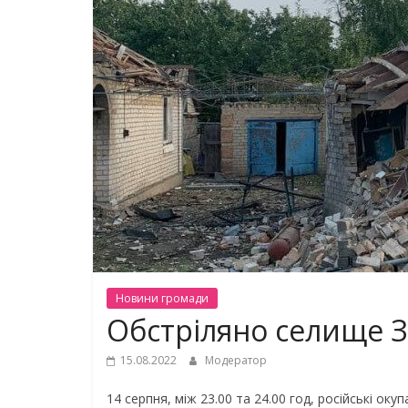
Новини громади
Обстріляно селище З
15.08.2022
Модератор
14 серпня, між 23.00 та 24.00 год, російські о