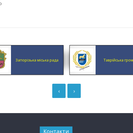
о
24
27
29
25
27
23
23
26
29
24
27
29
25
28
23
26
28
24
24
27
23
25
28
23
26
29
24
27
29
25
26
29
25
27
23
25
28
24
26
29
24
27
27
23
26
28
24
26
25
27
23
25
28
28
24
27
29
25
27
23
26
28
24
26
29
25
28
23
26
28
24
27
29
25
27
23
24
27
23
25
28
23
26
29
24
27
29
25
25
28
24
26
29
24
27
23
25
28
23
26
26
29
25
27
23
25
28
27
27
25
28
30
26
28
24
24
27
30
25
28
30
26
29
24
27
29
25
25
28
24
26
29
24
27
30
25
28
30
26
27
30
26
28
24
26
29
25
27
30
25
28
28
24
27
29
25
27
26
28
24
26
29
25
28
30
26
28
24
27
29
25
27
30
26
29
24
27
29
25
28
30
26
28
24
25
28
24
26
29
24
27
30
25
28
30
26
26
29
25
27
30
25
28
24
26
29
24
27
27
30
26
28
24
26
29
28
28
26
29
27
29
25
25
28
31
26
29
27
30
25
28
30
26
26
29
25
27
30
25
28
31
26
29
27
28
31
27
29
25
27
30
26
28
31
26
29
25
28
30
26
28
27
29
25
27
30
26
29
27
29
25
28
30
26
28
31
27
30
25
28
30
26
29
27
29
25
26
29
25
27
30
25
28
31
26
29
27
27
30
26
28
31
26
29
25
27
30
25
28
28
31
27
29
25
27
30
29
27
30
28
30
26
26
29
27
30
28
31
26
29
27
27
30
26
28
31
26
29
27
30
28
29
28
30
26
28
31
27
29
27
30
26
29
27
29
28
30
26
28
31
27
30
28
30
26
29
27
29
28
31
26
29
27
30
28
30
26
27
30
26
28
31
26
29
27
30
28
28
31
27
29
27
30
26
28
31
26
29
28
30
26
28
31
30
28
31
29
27
27
30
28
31
29
27
30
28
28
31
27
29
27
30
28
31
29
29
27
29
28
30
28
31
27
30
28
30
29
27
29
28
31
29
27
30
28
30
29
27
30
28
31
29
27
28
31
27
29
27
30
28
31
29
28
30
28
31
27
29
27
30
29
27
29
31
29
30
28
28
31
29
30
28
31
29
28
30
28
31
29
30
30
28
30
29
29
28
31
29
30
28
30
29
30
28
31
29
30
28
31
29
30
28
29
28
30
28
31
29
30
29
29
28
30
28
31
30
28
30
31
30
30
31
30
30
30
31
30
31
30
31
30
31
30
31
30
30
30
31
30
30
30
31
31
31
31
31
31
31
31
31
31
Запорізька міська рада
Таврійська гро
‹
›
Контакти