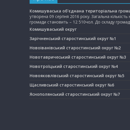
Комишуваська об’єднана територіальна гром
утворена 09 серпня 2016 року. Загальна кількість
громади становить – 12 510чол. До складу громад
Комишуваський округ
Зарічненський старостинський округ №1
Новоіванівський старостинський округ №2
Новотавричеський старостинський округ №3
Новотроїцький старостинський округ №4
Новояковлівський старостинський округ №5
Щасливський старостинський округ №6
Яснополянський старостинський округ №7