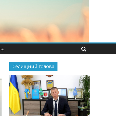
ТА
Селищний голова