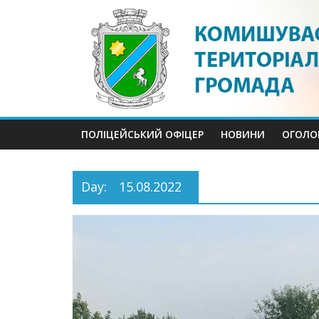
Skip
to
content
ПОЛІЦЕЙСЬКИЙ ОФІЦЕР
НОВИНИ
ОГОЛО
Day:
15.08.2022