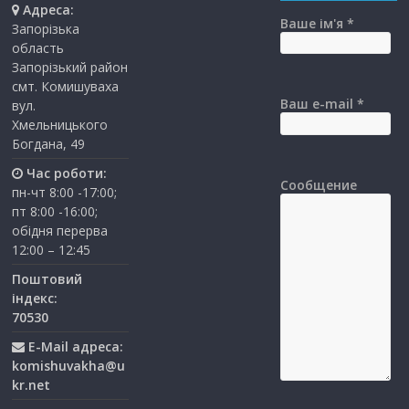
Адреса:
Ваше ім'я *
Запорізька
область
Запорізький район
смт. Комишуваха
Ваш e-mail *
вул.
Хмельницького
Богдана, 49
Час роботи:
Сообщение
пн-чт 8:00 -17:00;
пт 8:00 -16:00;
обідня перерва
12:00 – 12:45
Поштовий
індекс:
70530
E-Mail адреса:
komishuvakha@u
kr.net