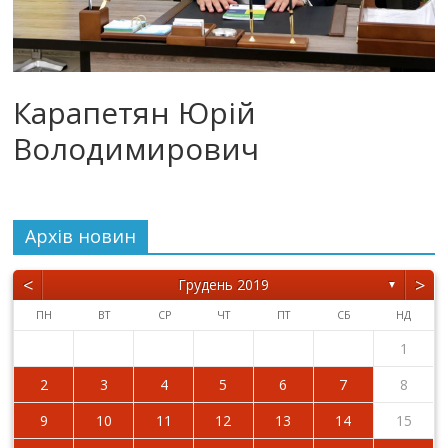
Карапетян Юрій
Володимирович
Архiв новин
<
>
Грудень 2019
▼
ПН
ВТ
СР
ЧТ
ПТ
СБ
НД
1
2
3
4
5
6
7
8
9
10
11
12
13
14
15