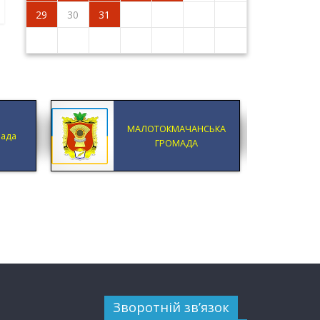
30
31
29
30
31
29
30
29
29
30
31
31
29
30
30
29
30
31
29
30
31
29
30
31
29
30
31
29
29
29
30
31
30
30
29
29
31
29
29
30
31
МАЛОТОКМАЧАНСЬКА
мада
ГРОМАДА
Зворотній зв’язок