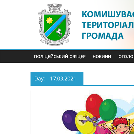
Skip
to
content
ПОЛІЦЕЙСЬКИЙ ОФІЦЕР
НОВИНИ
ОГОЛО
Day:
17.03.2021