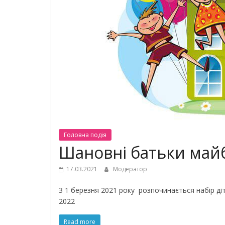
Головна подiя
Шановні батьки майб
17.03.2021
Модератор
З 1 березня 2021 року розпочинається набір діте
2022
Read more