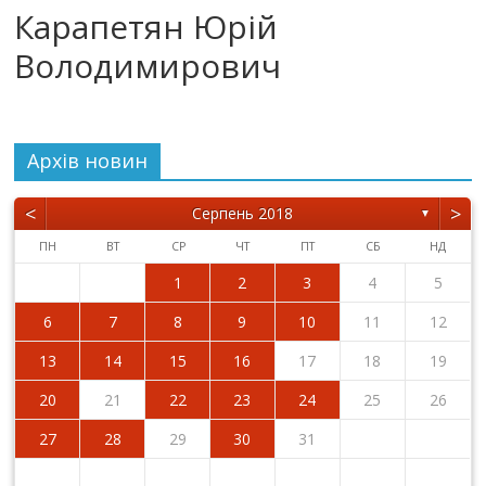
Карапетян Юрій
Володимирович
Архiв новин
<
>
Серпень 2018
▼
ПН
ВТ
СР
ЧТ
ПТ
СБ
НД
1
2
3
4
5
6
7
8
9
10
11
12
13
14
15
16
17
18
19
20
21
22
23
24
25
26
27
28
29
30
31