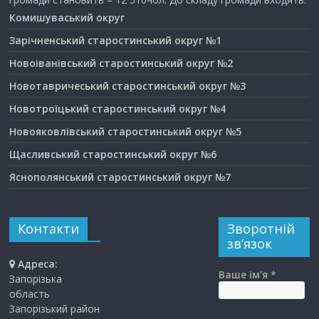
Комишуваський округ
Зарічненський старостинський округ №1
Новоіванівський старостинський округ №2
Новотавричеський старостинський округ №3
Новотроїцький старостинський округ №4
Новояковлівський старостинський округ №5
Щасливський старостинський округ №6
Яснополянський старостинський округ №7
Контакти
Зворотній
зв’язок
Адреса:
Ваше ім'я *
Запорізька
область
Запорізький район