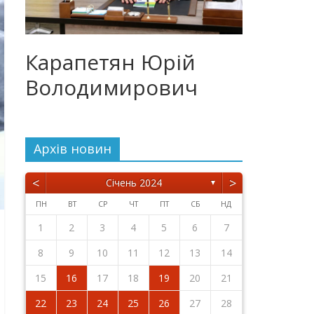
Карапетян Юрій
Володимирович
Архiв новин
<
>
Січень 2024
▼
ПН
ВТ
СР
ЧТ
ПТ
СБ
НД
2
5
7
3
5
1
1
4
7
2
5
7
3
6
1
4
6
2
2
5
1
3
6
1
4
7
2
5
7
3
4
3
5
1
3
6
2
4
7
2
5
5
1
4
6
2
4
7
3
5
1
3
6
6
2
5
7
3
5
1
4
6
2
4
7
7
3
6
1
4
6
2
5
7
3
5
1
2
5
1
3
6
1
4
7
2
5
7
3
3
6
2
4
7
2
5
1
3
6
1
4
4
7
3
5
1
3
6
5
5
1
2
3
4
5
6
7
12
14
10
12
11
14
12
14
10
13
11
13
12
10
13
11
14
12
14
10
11
10
12
10
13
11
14
12
12
11
13
11
14
10
12
10
13
13
12
14
10
12
11
13
11
14
14
10
13
11
13
12
14
10
12
12
10
13
11
14
12
14
10
10
13
11
14
12
10
13
11
11
14
10
12
10
13
12
12
9
8
8
9
8
9
9
8
8
9
8
9
9
8
9
8
9
8
9
8
9
8
9
8
8
9
9
9
8
8
8
8
9
10
11
12
13
14
16
19
21
17
19
15
15
18
21
16
19
21
17
20
15
18
20
16
16
19
15
17
20
15
18
21
16
19
21
17
18
17
19
15
17
20
16
18
21
16
19
19
15
18
20
16
18
21
17
19
15
17
20
20
16
19
21
17
19
15
18
20
16
18
21
21
17
20
15
18
20
16
19
21
17
19
15
16
19
15
17
20
15
18
21
16
19
21
17
17
20
16
18
21
16
19
15
17
20
15
18
18
21
17
19
15
17
20
19
19
15
16
17
18
19
20
21
23
26
28
24
26
22
22
25
28
23
26
28
24
27
22
25
27
23
23
26
22
24
27
22
25
28
23
26
28
24
25
24
26
22
24
27
23
25
28
23
26
26
22
25
27
23
25
28
24
26
22
24
27
27
23
26
28
24
26
22
25
27
23
25
28
28
24
27
22
25
27
23
26
28
24
26
22
23
26
22
24
27
22
25
28
23
26
28
24
24
27
23
25
28
23
26
22
24
27
22
25
25
28
24
26
22
24
27
26
26
22
23
24
25
26
27
28