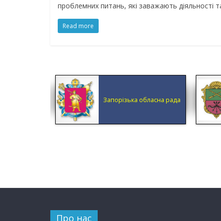
проблемних питань, які заважають діяльності та
Read more
КА ОБЛАСНА
Запорізька обласна рада
ДМІНІСТРАЦІЯ
Про нас