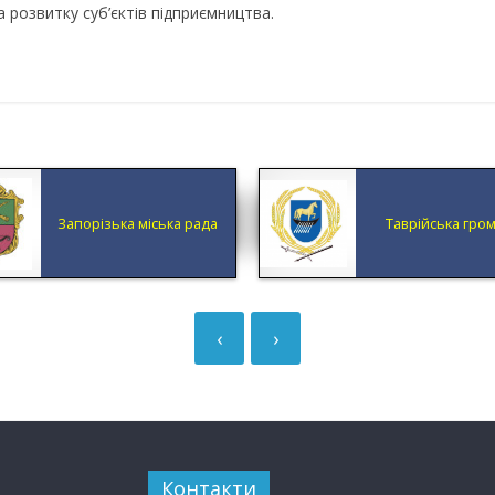
 розвитку суб’єктів підприємництва.
24
27
29
25
27
23
23
26
29
24
27
29
25
28
23
26
28
24
24
27
23
25
28
23
26
29
24
27
29
25
26
25
27
23
25
28
24
26
29
24
27
27
23
26
28
24
26
29
25
27
23
25
28
28
24
27
29
25
27
23
26
28
24
26
29
25
28
23
26
28
24
27
29
25
27
23
24
27
23
25
28
23
26
29
24
27
29
25
25
28
24
26
29
24
27
23
25
28
23
26
26
29
25
27
23
25
28
27
27
25
28
30
26
28
24
24
27
30
25
28
30
26
29
24
27
29
25
25
28
24
26
29
24
27
30
25
28
30
26
27
26
28
24
26
29
25
27
30
25
28
28
24
27
29
25
27
30
26
28
24
26
29
25
28
30
26
28
24
27
29
25
27
30
26
29
24
27
29
25
28
30
26
28
24
25
28
24
26
29
24
27
30
25
28
30
26
26
29
25
27
30
25
28
24
26
29
24
27
27
30
26
28
24
26
29
28
28
26
29
27
29
25
25
28
31
26
29
27
30
25
28
30
26
26
29
25
27
30
25
28
31
26
29
27
28
27
29
25
27
30
26
28
31
26
29
25
28
30
26
28
31
27
29
25
27
30
26
29
27
29
25
28
30
26
28
31
27
30
25
28
30
26
29
27
29
25
26
29
25
27
30
25
28
31
26
29
27
27
30
26
28
31
26
29
25
27
30
25
28
28
31
27
29
25
27
30
29
27
30
28
30
26
26
29
27
30
28
31
26
29
27
27
30
26
28
31
26
29
27
30
28
29
28
30
26
28
31
27
29
27
30
26
29
27
29
28
30
26
28
31
27
30
28
30
26
29
27
29
28
31
26
29
27
30
28
30
26
27
30
26
28
31
26
29
27
30
28
28
31
27
29
27
30
26
28
31
26
29
28
30
26
28
31
30
28
31
29
27
27
30
28
31
29
27
30
28
28
31
27
29
27
30
28
31
29
29
27
29
28
30
28
31
27
30
28
30
29
27
29
28
31
29
27
30
28
30
29
27
30
28
31
29
27
28
31
27
29
27
30
28
31
29
28
30
28
31
27
29
27
30
29
27
29
31
29
30
28
28
31
29
30
28
31
29
28
30
28
31
29
30
30
28
30
29
29
28
31
29
30
28
30
29
30
28
31
29
30
28
31
29
30
28
29
28
30
28
31
29
30
29
29
28
30
28
31
30
28
30
31
30
30
31
30
30
30
31
30
31
30
31
30
31
30
31
30
30
30
31
30
30
30
31
31
31
31
31
31
31
31
31
31
Запорізька міська рада
Таврійська гро
‹
›
Контакти