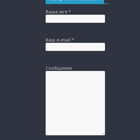
Ваше ім'я *
Ваш e-mail *
Сообщение