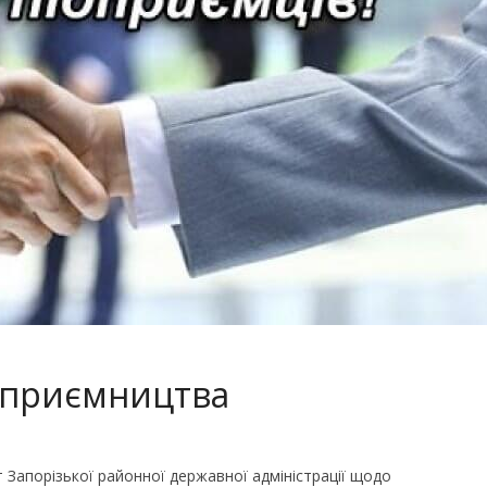
1
1
1
1
1
1
1
1
1
1
1
1
1
1
1
2
2
2
1
1
1
2
2
1
2
1
2
1
1
2
1
2
2
1
1
2
1
2
2
1
2
1
2
1
1
3
1
3
1
3
2
2
1
2
3
1
3
1
2
3
1
1
2
3
1
2
2
1
3
1
2
3
3
2
2
1
3
1
1
2
3
1
3
2
3
1
2
3
1
2
1
1
2
4
2
1
4
2
4
3
1
3
2
3
1
4
2
4
1
2
3
1
4
2
2
1
3
1
4
2
3
3
2
4
2
1
3
1
4
4
3
1
3
2
4
2
2
3
1
4
2
4
3
1
4
2
3
1
1
4
2
3
2
2
3
5
1
3
2
5
3
5
1
4
2
4
3
1
4
2
5
3
5
1
2
1
3
1
4
2
5
3
3
2
4
2
5
1
3
1
4
4
3
5
1
3
2
4
2
5
5
1
4
2
4
3
5
1
3
3
1
4
2
5
3
5
1
1
4
2
5
3
1
4
2
2
5
1
3
1
4
3
3
1
4
6
2
4
3
6
1
4
6
2
5
3
5
1
1
4
2
5
3
6
1
4
6
2
3
2
4
2
5
1
3
6
1
4
4
3
5
1
3
6
2
4
2
5
5
1
4
6
2
4
3
5
1
3
6
6
2
5
3
5
1
4
6
2
4
1
4
2
5
3
6
1
4
6
2
2
5
1
3
6
1
4
2
5
3
3
6
2
4
2
5
4
4
ідприємництва
3
6
8
4
6
2
2
5
8
3
6
8
4
7
2
5
7
3
3
6
2
4
7
2
5
8
3
6
8
4
5
4
6
2
4
7
3
5
8
3
6
6
2
5
7
3
5
8
4
6
2
4
7
7
3
6
8
4
6
2
5
7
3
5
8
8
4
7
2
5
7
3
6
8
4
6
2
3
6
2
4
7
2
5
8
3
6
8
4
4
7
3
5
8
3
6
2
4
7
2
5
5
8
4
6
2
4
7
6
6
4
7
9
5
7
3
3
6
9
4
7
9
5
8
3
6
8
4
4
7
3
5
8
3
6
9
4
7
9
5
6
5
7
3
5
8
4
6
9
4
7
7
3
6
8
4
6
9
5
7
3
5
8
8
4
7
9
5
7
3
6
8
4
6
9
9
5
8
3
6
8
4
7
9
5
7
3
4
7
3
5
8
3
6
9
4
7
9
5
5
8
4
6
9
4
7
3
5
8
3
6
6
9
5
7
3
5
8
7
7
10
10
10
10
10
10
10
10
10
10
10
10
10
10
10
5
8
6
8
4
4
7
5
8
6
9
4
7
9
5
5
8
4
6
9
4
7
5
8
6
7
6
8
4
6
9
5
7
5
8
8
4
7
9
5
7
6
8
4
6
9
9
5
8
6
8
4
7
9
5
7
6
9
4
7
9
5
8
6
8
4
5
8
4
6
9
4
7
5
8
6
6
9
5
7
5
8
4
6
9
4
7
7
6
8
4
6
9
8
8
11
11
11
10
10
10
11
11
10
11
10
11
10
10
11
10
11
11
10
10
11
10
11
11
10
11
10
11
10
6
9
7
9
5
5
8
6
9
7
5
8
6
6
9
5
7
5
8
6
9
7
8
7
9
5
7
6
8
6
9
9
5
8
6
8
7
9
5
7
6
9
7
9
5
8
6
8
7
5
8
6
9
7
9
5
6
9
5
7
5
8
6
9
7
7
6
8
6
9
5
7
5
8
8
7
9
5
7
9
9
10
12
10
12
10
12
11
11
10
11
12
10
12
10
11
12
10
10
11
12
10
11
11
10
12
10
11
12
12
11
11
10
12
10
10
11
12
10
12
11
12
10
11
12
10
11
10
10
7
8
6
6
9
7
8
6
9
7
7
6
8
6
9
7
8
9
8
6
8
7
9
7
6
9
7
9
8
6
8
7
8
6
9
7
9
8
6
9
7
8
6
7
6
8
6
9
7
8
8
7
9
7
6
8
6
9
9
8
6
8
11
13
11
10
13
11
13
12
10
12
11
12
10
13
11
13
10
11
12
10
13
11
11
10
12
10
13
11
12
12
11
13
11
10
12
10
13
13
12
10
12
11
13
11
11
12
10
13
11
13
12
10
13
11
12
10
10
13
11
12
11
11
8
9
7
7
8
9
7
8
8
7
9
7
8
9
9
7
9
8
8
7
8
9
7
9
8
9
7
8
9
7
8
9
7
8
7
9
7
8
9
9
8
8
7
9
7
9
7
9
10
13
15
11
13
12
15
10
13
15
11
14
12
14
10
10
13
11
14
12
15
10
13
15
11
12
11
13
11
14
10
12
15
10
13
13
12
14
10
12
15
11
13
11
14
14
10
13
15
11
13
12
14
10
12
15
15
11
14
12
14
10
13
15
11
13
10
13
11
14
12
15
10
13
15
11
11
14
10
12
15
10
13
11
14
12
12
15
11
13
11
14
13
13
9
9
9
9
9
9
9
9
9
9
9
9
9
9
9
9
11
14
16
12
14
10
10
13
16
11
14
16
12
15
10
13
15
11
11
14
10
12
15
10
13
16
11
14
16
12
13
12
14
10
12
15
11
13
16
11
14
14
10
13
15
11
13
16
12
14
10
12
15
15
11
14
16
12
14
10
13
15
11
13
16
16
12
15
10
13
15
11
14
16
12
14
10
11
14
10
12
15
10
13
16
11
14
16
12
12
15
11
13
16
11
14
10
12
15
10
13
13
16
12
14
10
12
15
14
14
12
15
17
13
15
11
11
14
17
12
15
17
13
16
11
14
16
12
12
15
11
13
16
11
14
17
12
15
17
13
14
13
15
11
13
16
12
14
17
12
15
15
11
14
16
12
14
17
13
15
11
13
16
16
12
15
17
13
15
11
14
16
12
14
17
17
13
16
11
14
16
12
15
17
13
15
11
12
15
11
13
16
11
14
17
12
15
17
13
13
16
12
14
17
12
15
11
13
16
11
14
14
17
13
15
11
13
16
15
15
13
16
18
14
16
12
12
15
18
13
16
18
14
17
12
15
17
13
13
16
12
14
17
12
15
18
13
16
18
14
15
14
16
12
14
17
13
15
18
13
16
16
12
15
17
13
15
18
14
16
12
14
17
17
13
16
18
14
16
12
15
17
13
15
18
18
14
17
12
15
17
13
16
18
14
16
12
13
16
12
14
17
12
15
18
13
16
18
14
14
17
13
15
18
13
16
12
14
17
12
15
15
18
14
16
12
14
17
16
16
14
17
19
15
17
13
13
16
19
14
17
19
15
18
13
16
18
14
14
17
13
15
18
13
16
19
14
17
19
15
16
15
17
13
15
18
14
16
19
14
17
17
13
16
18
14
16
19
15
17
13
15
18
18
14
17
19
15
17
13
16
18
14
16
19
19
15
18
13
16
18
14
17
19
15
17
13
14
17
13
15
18
13
16
19
14
17
19
15
15
18
14
16
19
14
17
13
15
18
13
16
16
19
15
17
13
15
18
17
17
15
18
20
16
18
14
14
17
20
15
18
20
16
19
14
17
19
15
15
18
14
16
19
14
17
20
15
18
20
16
17
16
18
14
16
19
15
17
20
15
18
18
14
17
19
15
17
20
16
18
14
16
19
19
15
18
20
16
18
14
17
19
15
17
20
20
16
19
14
17
19
15
18
20
16
18
14
15
18
14
16
19
14
17
20
15
18
20
16
16
19
15
17
20
15
18
14
16
19
14
17
17
20
16
18
14
16
19
18
18
17
20
22
18
20
16
16
19
22
17
20
22
18
21
16
19
21
17
17
20
16
18
21
16
19
22
17
20
22
18
19
18
20
16
18
21
17
19
22
17
20
20
16
19
21
17
19
22
18
20
16
18
21
21
17
20
22
18
20
16
19
21
17
19
22
22
18
21
16
19
21
17
20
22
18
20
16
17
20
16
18
21
16
19
22
17
20
22
18
18
21
17
19
22
17
20
16
18
21
16
19
19
22
18
20
16
18
21
20
20
18
21
23
19
21
17
17
20
23
18
21
23
19
22
17
20
22
18
18
21
17
19
22
17
20
23
18
21
23
19
20
19
21
17
19
22
18
20
23
18
21
21
17
20
22
18
20
23
19
21
17
19
22
22
18
21
23
19
21
17
20
22
18
20
23
23
19
22
17
20
22
18
21
23
19
21
17
18
21
17
19
22
17
20
23
18
21
23
19
19
22
18
20
23
18
21
17
19
22
17
20
20
23
19
21
17
19
22
21
21
19
22
24
20
22
18
18
21
24
19
22
24
20
23
18
21
23
19
19
22
18
20
23
18
21
24
19
22
24
20
21
20
22
18
20
23
19
21
24
19
22
22
18
21
23
19
21
24
20
22
18
20
23
23
19
22
24
20
22
18
21
23
19
21
24
24
20
23
18
21
23
19
22
24
20
22
18
19
22
18
20
23
18
21
24
19
22
24
20
20
23
19
21
24
19
22
18
20
23
18
21
21
24
20
22
18
20
23
22
22
20
23
25
21
23
19
19
22
25
20
23
25
21
24
19
22
24
20
20
23
19
21
24
19
22
25
20
23
25
21
22
21
23
19
21
24
20
22
25
20
23
23
19
22
24
20
22
25
21
23
19
21
24
24
20
23
25
21
23
19
22
24
20
22
25
25
21
24
19
22
24
20
23
25
21
23
19
20
23
19
21
24
19
22
25
20
23
25
21
21
24
20
22
25
20
23
19
21
24
19
22
22
25
21
23
19
21
24
23
23
21
24
26
22
24
20
20
23
26
21
24
26
22
25
20
23
25
21
21
24
20
22
25
20
23
26
21
24
26
22
23
22
24
20
22
25
21
23
26
21
24
24
20
23
25
21
23
26
22
24
20
22
25
25
21
24
26
22
24
20
23
25
21
23
26
26
22
25
20
23
25
21
24
26
22
24
20
21
24
20
22
25
20
23
26
21
24
26
22
22
25
21
23
26
21
24
20
22
25
20
23
23
26
22
24
20
22
25
24
24
22
25
27
23
25
21
21
24
27
22
25
27
23
26
21
24
26
22
22
25
21
23
26
21
24
27
22
25
27
23
24
23
25
21
23
26
22
24
27
22
25
25
21
24
26
22
24
27
23
25
21
23
26
26
22
25
27
23
25
21
24
26
22
24
27
27
23
26
21
24
26
22
25
27
23
25
21
22
25
21
23
26
21
24
27
22
25
27
23
23
26
22
24
27
22
25
21
23
26
21
24
24
27
23
25
21
23
26
25
25
Запорізької районної державної адміністрації щодо