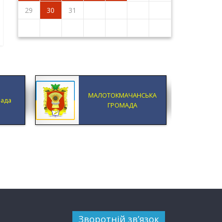
30
31
29
30
31
29
30
29
29
30
31
31
29
30
30
29
30
31
29
30
31
29
30
31
29
30
31
29
29
29
30
31
30
30
29
29
31
29
29
30
31
МАЛОТОКМАЧАНСЬКА
мада
ГРОМАДА
Зворотній зв’язок