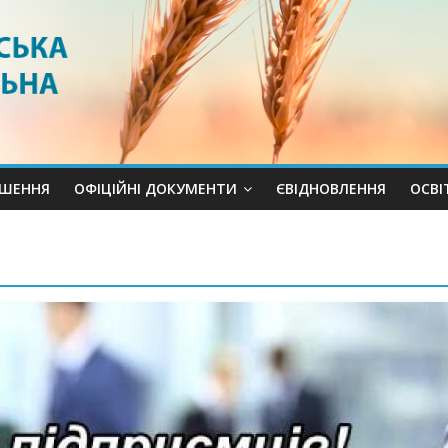
ШЕННЯ
ОФІЦІЙНІ ДОКУМЕНТИ
ЄВІДНОВЛЕННЯ
ОСВI