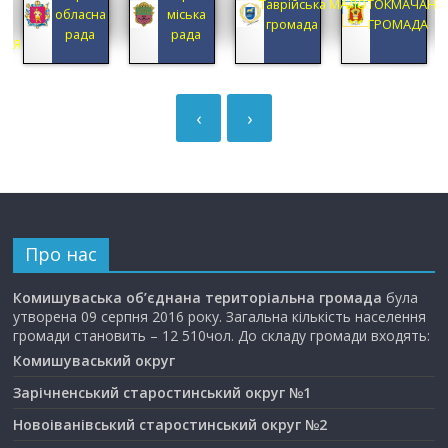
А
Таврійська
МАЛОТОКМАЧАНС
обласна
міська
А
громада
ГРОМАДА
рада
рада
ЦІЯ
‹
›
Про нас
Комишуваська об’єднана територіальна громада
була
утворена 09 серпня 2016 року. Загальна кількість населення
громади становить – 12 510чол. До складу громади входять:
Комишуваський округ
Зарічненський старостинський округ №1
Новоіванівський старостинський округ №2