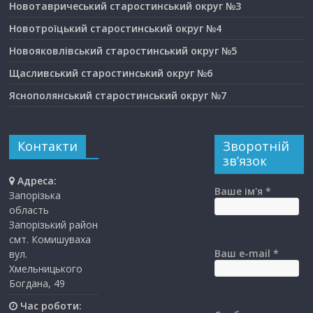
Новотавричеський старостинський округ №3
Новотроїцький старостинський округ №4
Новояковлівський старостинський округ №5
Щасливський старостинський округ №6
Яснополянський старостинський округ №7
Контакти
Зворотній
зв’язок
Адреса:
Ваше ім'я *
Запорізька
область
Запорізький район
смт. Комишуваха
Ваш e-mail *
вул.
Хмельницького
Богдана, 49
Час роботи: