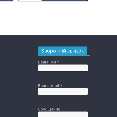
Зворотній зв’язок
Ваше ім'я *
Ваш e-mail *
Сообщение