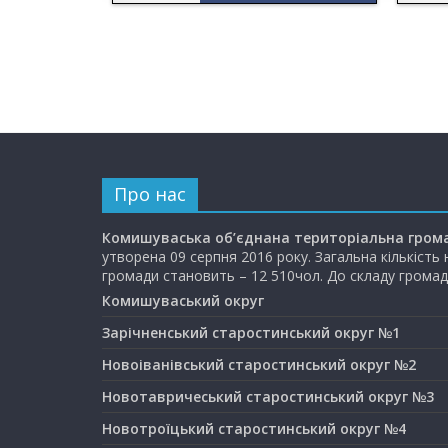
Про нас
Комишуваська об’єднана територіальна гром
утворена 09 серпня 2016 року. Загальна кількість
громади становить – 12 510чол. До складу громад
Комишуваський округ
Зарічненський старостинський округ №1
Новоіванівський старостинський округ №2
Новотавричеський старостинський округ №3
Новотроїцький старостинський округ №4