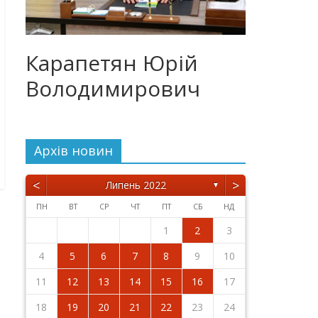
Карапетян Юрій
Володимирович
Архiв новин
<
>
Липень 2022
▼
ПН
ВТ
СР
ЧТ
ПТ
СБ
НД
2
5
7
3
5
1
1
4
7
2
5
7
3
6
1
4
6
2
2
5
1
3
6
1
4
7
2
5
7
3
4
7
3
5
1
3
6
2
4
7
2
5
5
1
4
6
2
4
7
5
1
3
6
6
2
5
7
3
5
1
4
6
2
4
7
7
3
6
1
4
6
2
5
7
3
5
1
2
5
1
3
6
1
4
7
2
5
7
3
3
6
2
4
7
2
5
1
3
6
1
4
4
7
3
5
1
3
6
5
5
1
2
3
12
14
10
12
11
14
12
14
10
13
11
13
12
10
13
11
14
12
14
10
11
14
10
12
10
13
11
14
12
12
11
13
11
14
12
10
13
13
12
14
10
12
11
13
11
14
14
10
13
11
13
12
14
10
12
12
10
13
11
14
12
14
10
10
13
11
14
12
10
13
11
11
14
10
12
10
13
12
12
9
8
8
9
8
9
9
8
8
9
8
9
9
8
9
8
9
8
9
8
9
8
9
8
8
9
9
9
8
8
8
4
5
6
7
8
9
10
16
19
21
17
19
15
15
18
21
16
19
21
17
20
15
18
20
16
16
19
15
17
20
15
18
21
16
19
21
17
18
21
17
19
15
17
20
16
18
21
16
19
19
15
18
20
16
18
21
19
15
17
20
20
16
19
21
17
19
15
18
20
16
18
21
21
17
20
15
18
20
16
19
21
17
19
15
16
19
15
17
20
15
18
21
16
19
21
17
17
20
16
18
21
16
19
15
17
20
15
18
18
21
17
19
15
17
20
19
19
11
12
13
14
15
16
17
23
26
28
24
26
22
22
25
28
23
26
28
24
27
22
25
27
23
23
26
22
24
27
22
25
28
23
26
28
24
25
28
24
26
22
24
27
23
25
28
23
26
26
22
25
27
23
25
28
26
22
24
27
27
23
26
28
24
26
22
25
27
23
25
28
28
24
27
22
25
27
23
26
28
24
26
22
23
26
22
24
27
22
25
28
23
26
28
24
24
27
23
25
28
23
26
22
24
27
22
25
25
28
24
26
22
24
27
26
26
18
19
20
21
22
23
24