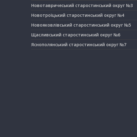
Новотавричеський старостинський округ №3
Новотроїцький старостинський округ №4
Новояковлівський старостинський округ №5
Щасливський старостинський округ №6
Яснополянський старостинський округ №7