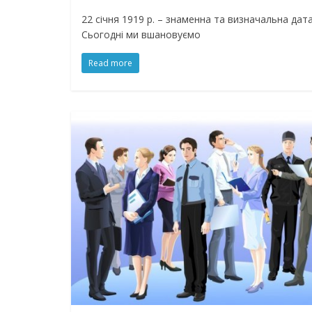
22 січня 1919 р. – знаменна та визначальна дат
Сьогодні ми вшановуємо
Read more