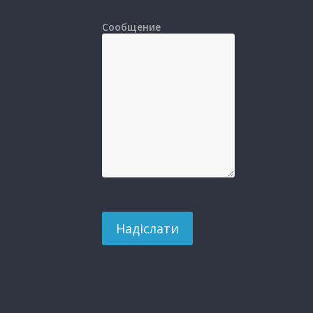
Сообщение