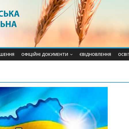
ШЕННЯ
ОФІЦІЙНІ ДОКУМЕНТИ
ЄВІДНОВЛЕННЯ
ОСВI