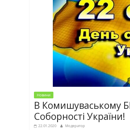
Новини
В Комишуваському Б
Соборності України!
22.01.2020
Модератор