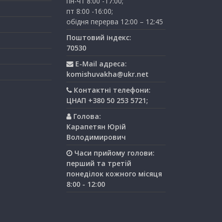
пн-чт 8:00 -17:00;
пт 8:00 -16:00;
обідня перерва 12:00 – 12:45
Поштовий індекс:
70530
E-Mail адреса:
komishuvakha@ukr.net
Контактні телефони:
ЦНАП +380 50 253 5721;
Голова:
Карапетян Юрій
Володимирович
Часи прийому голови:
перший та третiй
понедiлок кожного мiсяця
8:00 - 12:00