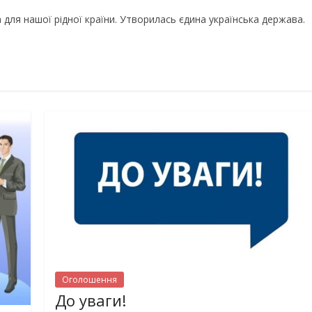
24
27
29
25
27
23
23
26
29
24
27
29
25
28
23
26
28
24
24
27
23
25
28
23
26
29
24
27
29
25
26
29
25
27
23
25
28
24
26
29
24
27
27
23
26
28
24
26
29
25
27
23
25
28
28
24
27
29
25
27
23
26
28
24
26
29
25
28
23
26
28
24
27
29
25
27
23
24
23
25
28
23
26
29
24
27
29
25
25
28
24
26
29
24
27
23
25
28
23
26
26
29
25
27
23
25
28
27
27
25
28
30
26
28
24
24
27
30
25
28
30
26
29
24
27
29
25
25
28
24
26
29
24
27
30
25
28
30
26
27
30
26
28
24
26
29
25
27
30
25
28
28
24
27
29
25
27
30
26
28
24
26
29
25
28
30
26
28
24
27
29
25
27
30
26
29
24
27
29
25
28
30
26
28
24
25
24
26
29
24
27
30
25
28
30
26
26
29
25
27
30
25
28
24
26
29
24
27
27
30
26
28
24
26
29
28
28
26
29
27
29
25
25
28
31
26
29
27
30
25
28
30
26
26
29
25
27
30
25
28
31
26
29
27
28
31
27
29
25
27
30
26
28
31
26
29
25
28
30
26
28
31
27
29
25
27
30
26
29
27
29
25
28
30
26
28
31
27
30
25
28
30
26
29
27
29
25
26
25
27
30
25
28
31
26
29
27
27
30
26
28
31
26
29
25
27
30
25
28
28
31
27
29
25
27
30
29
27
30
28
30
26
26
29
27
30
28
31
26
29
27
27
30
26
28
31
26
29
27
30
28
29
28
30
26
28
31
27
29
27
30
26
29
27
29
28
30
26
28
31
27
30
28
30
26
29
27
29
28
31
26
29
27
30
28
30
26
27
26
28
31
26
29
27
30
28
28
31
27
29
27
30
26
28
31
26
29
28
30
26
28
31
30
28
31
29
27
27
30
28
31
29
27
30
28
28
31
27
29
27
30
28
31
29
29
27
29
28
30
28
31
27
30
28
30
29
27
29
28
31
29
27
30
28
30
29
27
30
28
31
29
27
28
27
29
27
30
28
31
29
28
30
28
31
27
29
27
30
29
27
29
31
29
30
28
28
31
29
30
28
31
29
28
30
28
31
29
30
30
28
30
29
29
28
31
29
30
28
30
29
30
28
31
29
30
28
31
29
30
28
29
28
30
28
31
29
30
29
29
28
30
28
31
30
28
30
а для нашої рідної країни. Утворилась єдина українська держава.
31
30
30
31
30
30
30
31
30
31
30
31
30
31
30
31
30
30
30
31
30
30
30
31
31
31
31
31
31
31
31
31
31
Оголошення
До уваги!