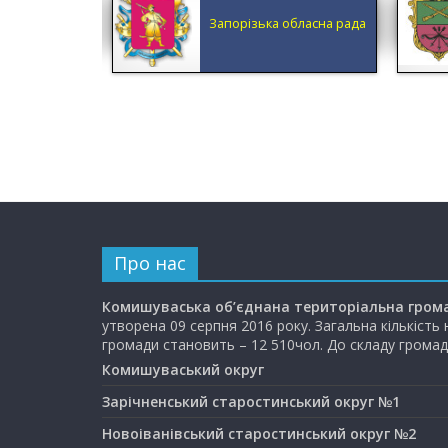
КА ОБЛАСНА
Запорізька обласна рада
ДМІНІСТРАЦІЯ
Про нас
Комишуваська об’єднана територіальна гром
утворена 09 серпня 2016 року. Загальна кількість
громади становить – 12 510чол. До складу громад
Комишуваський округ
Зарічненський старостинський округ №1
Новоіванівський старостинський округ №2