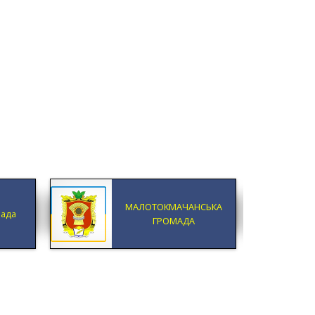
МАЛОТОКМАЧАНСЬКА
мада
ГРОМАДА