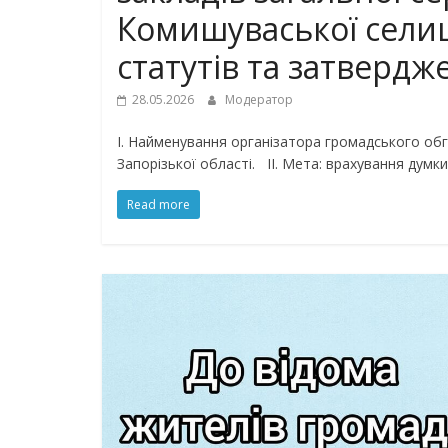
Комишуваської селищ
статутів та затвердже
28.05.2026
Модератор
І. Найменування організатора громадського об
Запорізької області. ІІ. Мета: врахування дум
Read more