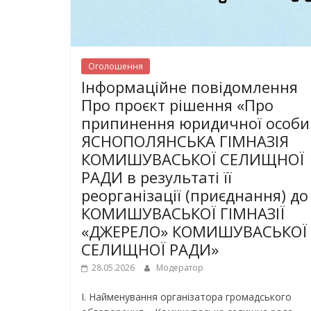
Оголошення
Інформаційне повідомлення
Про проєкт рішення «Про
припинення юридичної особи
ЯСНОПОЛЯНСЬКА ГІМНАЗІЯ
КОМИШУВАСЬКОЇ СЕЛИЩНОЇ
РАДИ в результаті її
реорганізації (приєднання) до
КОМИШУВАСЬКОЇ ГІМНАЗІЇ
«ДЖЕРЕЛО» КОМИШУВАСЬКОЇ
СЕЛИЩНОЇ РАДИ»
28.05.2026
Модератор
І. Найменування організатора громадського