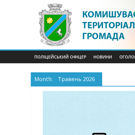
Skip
to
content
ПОЛІЦЕЙСЬКИЙ ОФІЦЕР
НОВИНИ
ОГОЛО
Month:
Травень 2026