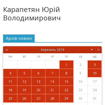
Карапетян Юрій
Володимирович
Архiв новин
<
>
Березень 2019
▼
ПН
ВТ
СР
ЧТ
ПТ
СБ
НД
1
2
3
4
5
6
7
8
9
10
11
12
13
14
15
16
17
18
19
20
21
22
23
24
25
26
27
28
29
30
31