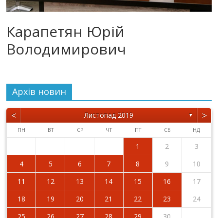
Карапетян Юрій
Володимирович
Архiв новин
<
>
Листопад 2019
▼
ПН
ВТ
СР
ЧТ
ПТ
СБ
НД
1
2
3
4
5
6
7
8
9
10
11
12
13
14
15
16
17
18
19
20
21
22
23
24
25
26
27
28
29
30