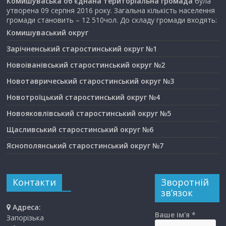
Комишуваська об’єднана територіальна громада
була
утворена 09 серпня 2016 року. Загальна кількість населення
громади становить – 12 510чол. До складу громади входять:
Комишуваський округ
Зарічненський старостинський округ №1
Новоіванівський старостинський округ №2
Новотавричеський старостинський округ №3
Новотроїцький старостинський округ №4
Новояковлівський старостинський округ №5
Щасливський старостинський округ №6
Яснополянський старостинський округ №7
Контакти
Зворотній
зв’язок
Адреса:
Ваше ім'я *
Запорізька