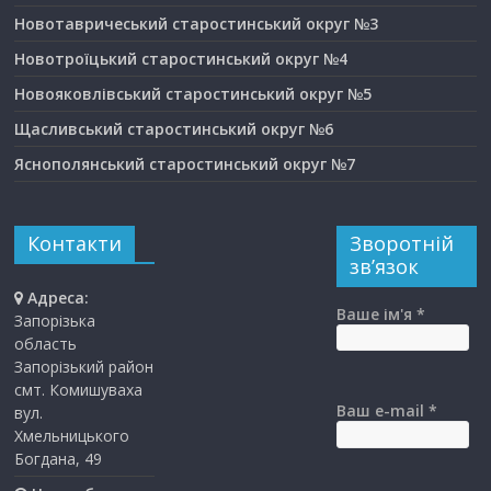
Новотавричеський старостинський округ №3
Новотроїцький старостинський округ №4
Новояковлівський старостинський округ №5
Щасливський старостинський округ №6
Яснополянський старостинський округ №7
Контакти
Зворотній
зв’язок
Адреса:
Ваше ім'я *
Запорізька
область
Запорізький район
смт. Комишуваха
Ваш e-mail *
вул.
Хмельницького
Богдана, 49