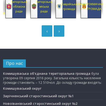
Запорізька
Запорізька
А
Таврійська
МАЛОТОКМАЧАНС
обласна
міська
А
громада
ГРОМАДА
рада
рада
ЦІЯ
‹
›
Про нас
Комишуваська об’єднана територіальна громада
була
утворена 09 серпня 2016 року. Загальна кількість населення
громади становить – 12 510чол. До складу громади входять:
Комишуваський округ
Зарічненський старостинський округ №1
Новоіванівський старостинський округ №2