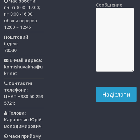
Час роботи:
Сообщение
пн-чт 8:00 -17:00;
пт 8:00 -16:00;
обідня перерва
12:00 – 12:45
Поштовий
індекс:
70530
E-Mail адреса:
komishuvakha@u
kr.net
Контактні
телефони:
ЦНАП +380 50 253
5721;
Голова:
Карапетян Юрій
Володимирович
Часи прийому