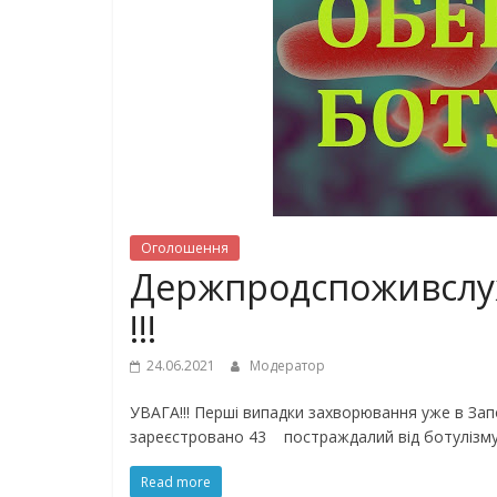
Оголошення
Держпродспоживслуж
!!!
24.06.2021
Модератор
УВАГА!!! Перші випадки захворювання уже в Запор
зареєстровано 43 постраждалий від ботулізму
Read more