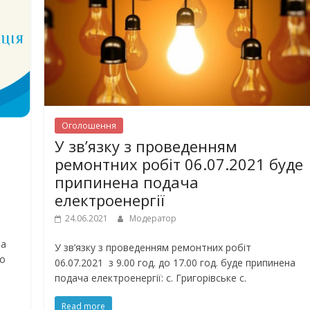
Оголошення
У зв’язку з проведенням
ремонтних робіт 06.07.2021 буде
припинена подача
електроенергії
24.06.2021
Модератор
за
У зв’язку з проведенням ремонтних робіт
бо
06.07.2021 з 9.00 год. до 17.00 год. буде припинена
подача електроенергії: с. Григорівське с.
Read more