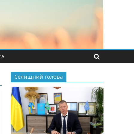
ТА
Селищний голова