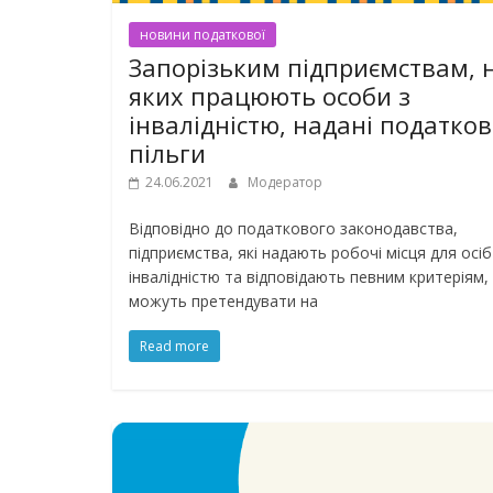
новини податкової
Запорізьким підприємствам, 
яких працюють особи з
інвалідністю, надані податков
пільги
24.06.2021
Модератор
Відповідно до податкового законодавства,
підприємства, які надають робочі місця для осіб
інвалідністю та відповідають певним критеріям,
можуть претендувати на
Read more