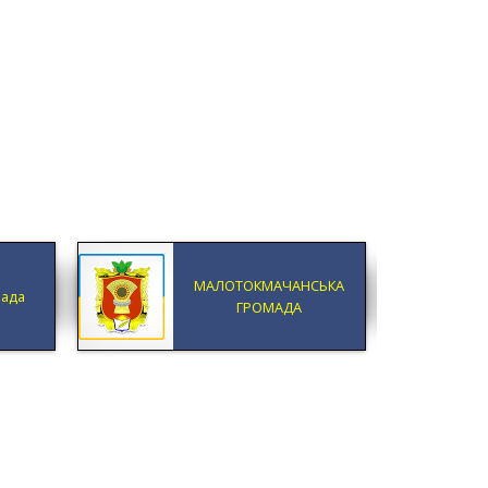
МАЛОТОКМАЧАНСЬКА
мада
ГРОМАДА