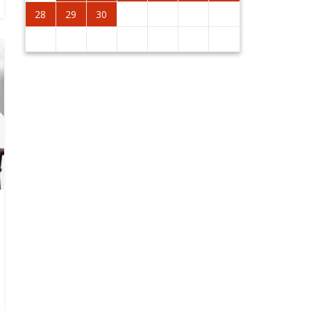
30
31
29
30
31
29
30
29
29
30
31
31
29
30
30
29
30
31
29
30
31
29
30
31
29
30
31
29
29
29
30
31
30
30
29
29
31
29
28
29
30