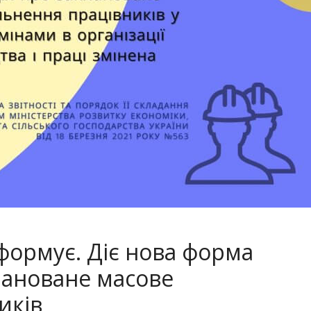
1
1
1
1
1
1
1
1
1
1
1
1
1
1
1
1
2
2
2
1
1
1
2
2
2
1
2
1
2
1
1
2
1
2
2
1
1
2
1
2
2
1
2
1
2
1
1
3
1
3
1
3
2
2
1
2
3
1
3
3
1
2
3
1
1
2
3
1
2
2
1
3
1
2
3
3
2
2
1
3
1
1
2
3
1
3
2
3
1
2
3
1
2
1
1
2
4
2
1
4
2
4
3
1
3
2
3
1
4
2
4
1
4
2
3
1
4
2
2
1
3
1
4
2
3
3
2
4
2
1
3
4
4
3
1
3
2
4
2
2
3
1
4
2
4
3
1
4
2
3
1
1
4
2
3
2
2
3
5
1
3
2
5
3
5
1
4
2
4
3
1
4
2
5
3
5
1
2
5
1
3
1
4
2
5
3
3
2
4
2
5
1
3
1
4
4
3
5
1
3
2
4
5
5
1
4
2
4
3
5
1
3
3
1
4
2
5
3
5
1
1
4
2
5
3
1
4
2
2
5
1
3
1
4
3
3
1
4
6
2
4
3
6
1
4
6
2
5
3
5
1
1
4
2
5
3
6
1
4
6
2
3
6
2
4
2
5
1
3
6
1
4
4
3
5
1
3
6
2
4
2
5
5
1
4
6
2
4
3
5
1
6
6
2
5
3
5
1
4
6
2
4
1
4
2
5
3
6
1
4
6
2
2
5
1
3
6
1
4
2
5
3
3
6
2
4
2
5
4
4
нформує. Діє нова форма
3
6
8
4
6
2
2
5
8
3
6
8
4
7
2
5
7
3
3
6
2
4
7
2
5
8
3
6
8
4
5
8
4
6
2
4
7
3
5
8
3
6
6
2
5
7
3
5
8
4
6
2
4
7
7
3
6
8
4
6
2
5
7
3
8
8
4
7
2
5
7
3
6
8
4
6
2
3
6
2
4
7
2
5
8
3
6
8
4
4
7
3
5
8
3
6
2
4
7
2
5
5
8
4
6
2
4
7
6
6
4
7
9
5
7
3
3
6
9
4
7
9
5
8
3
6
8
4
4
7
3
5
8
3
6
9
4
7
9
5
6
9
5
7
3
5
8
4
6
9
4
7
7
3
6
8
4
6
9
5
7
3
5
8
8
4
7
9
5
7
3
6
8
4
9
9
5
8
3
6
8
4
7
9
5
7
3
4
7
3
5
8
3
6
9
4
7
9
5
5
8
4
6
9
4
7
3
5
8
3
6
6
9
5
7
3
5
8
7
7
10
10
10
10
10
10
10
10
10
10
10
10
10
10
10
10
5
8
6
8
4
4
7
5
8
6
9
4
7
9
5
5
8
4
6
9
4
7
5
8
6
7
6
8
4
6
9
5
7
5
8
8
4
7
9
5
7
6
8
4
6
9
9
5
8
6
8
4
7
9
5
6
9
4
7
9
5
8
6
8
4
5
8
4
6
9
4
7
5
8
6
6
9
5
7
5
8
4
6
9
4
7
7
6
8
4
6
9
8
8
11
11
11
10
10
10
11
11
11
10
11
10
11
10
10
11
10
11
11
10
10
11
10
11
11
10
11
10
11
10
6
9
7
9
5
5
8
6
9
7
5
8
6
6
9
5
7
5
8
6
9
7
8
7
9
5
7
6
8
6
9
9
5
8
6
8
7
9
5
7
6
9
7
9
5
8
6
7
5
8
6
9
7
9
5
6
9
5
7
5
8
6
9
7
7
6
8
6
9
5
7
5
8
8
7
9
5
7
9
9
10
12
10
12
10
12
11
11
10
11
12
10
12
12
10
11
12
10
10
11
12
10
11
11
10
12
10
11
12
12
11
11
10
12
10
10
11
12
10
12
11
12
10
11
12
10
11
10
10
7
8
6
6
9
7
8
6
9
7
7
6
8
6
9
7
8
9
8
6
8
7
9
7
6
9
7
9
8
6
8
7
8
6
9
7
8
6
9
7
8
6
7
6
8
6
9
7
8
8
7
9
7
6
8
6
9
9
8
6
8
11
13
11
10
13
11
13
12
10
12
11
12
10
13
11
13
10
13
11
12
10
13
11
11
10
12
10
13
11
12
12
11
13
11
10
12
13
13
12
10
12
11
13
11
11
12
10
13
11
13
12
10
13
11
12
10
10
13
11
12
11
11
8
9
7
7
8
9
7
8
8
7
9
7
8
9
9
7
9
8
8
7
8
9
7
9
8
9
7
8
9
7
8
9
7
8
7
9
7
8
9
9
8
8
7
9
7
9
7
9
лановане масове
10
13
15
11
13
12
15
10
13
15
11
14
12
14
10
10
13
11
14
12
15
10
13
15
11
12
15
11
13
11
14
10
12
15
10
13
13
12
14
10
12
15
11
13
11
14
14
10
13
15
11
13
12
14
10
15
15
11
14
12
14
10
13
15
11
13
10
13
11
14
12
15
10
13
15
11
11
14
10
12
15
10
13
11
14
12
12
15
11
13
11
14
13
13
9
9
9
9
9
9
9
9
9
9
9
9
9
9
9
9
11
14
16
12
14
10
10
13
16
11
14
16
12
15
10
13
15
11
11
14
10
12
15
10
13
16
11
14
16
12
13
16
12
14
10
12
15
11
13
16
11
14
14
10
13
15
11
13
16
12
14
10
12
15
15
11
14
16
12
14
10
13
15
11
16
16
12
15
10
13
15
11
14
16
12
14
10
11
14
10
12
15
10
13
16
11
14
16
12
12
15
11
13
16
11
14
10
12
15
10
13
13
16
12
14
10
12
15
14
14
12
15
17
13
15
11
11
14
17
12
15
17
13
16
11
14
16
12
12
15
11
13
16
11
14
17
12
15
17
13
14
17
13
15
11
13
16
12
14
17
12
15
15
11
14
16
12
14
17
13
15
11
13
16
16
12
15
17
13
15
11
14
16
12
17
17
13
16
11
14
16
12
15
17
13
15
11
12
15
11
13
16
11
14
17
12
15
17
13
13
16
12
14
17
12
15
11
13
16
11
14
14
17
13
15
11
13
16
15
15
13
16
18
14
16
12
12
15
18
13
16
18
14
17
12
15
17
13
13
16
12
14
17
12
15
18
13
16
18
14
15
18
14
16
12
14
17
13
15
18
13
16
16
12
15
17
13
15
18
14
16
12
14
17
17
13
16
18
14
16
12
15
17
13
18
18
14
17
12
15
17
13
16
18
14
16
12
13
16
12
14
17
12
15
18
13
16
18
14
14
17
13
15
18
13
16
12
14
17
12
15
15
18
14
16
12
14
17
16
16
14
17
19
15
17
13
13
16
19
14
17
19
15
18
13
16
18
14
14
17
13
15
18
13
16
19
14
17
19
15
16
19
15
17
13
15
18
14
16
19
14
17
17
13
16
18
14
16
19
15
17
13
15
18
18
14
17
19
15
17
13
16
18
14
19
19
15
18
13
16
18
14
17
19
15
17
13
14
17
13
15
18
13
16
19
14
17
19
15
15
18
14
16
19
14
17
13
15
18
13
16
16
19
15
17
13
15
18
17
17
15
18
20
16
18
14
14
17
20
15
18
20
16
19
14
17
19
15
15
18
14
16
19
14
17
20
15
18
20
16
17
20
16
18
14
16
19
15
17
20
15
18
18
14
17
19
15
17
20
16
18
14
16
19
19
15
18
20
16
18
14
17
19
15
20
20
16
19
14
17
19
15
18
20
16
18
14
15
18
14
16
19
14
17
20
15
18
20
16
16
19
15
17
20
15
18
14
16
19
14
17
17
20
16
18
14
16
19
18
18
иків
17
20
22
18
20
16
16
19
22
17
20
22
18
21
16
19
21
17
17
20
16
18
21
16
19
22
17
20
22
18
19
22
18
20
16
18
21
17
19
22
17
20
20
16
19
21
17
19
22
18
20
16
18
21
21
17
20
22
18
20
16
19
21
17
22
22
18
21
16
19
21
17
20
22
18
20
16
17
20
16
18
21
16
19
22
17
20
22
18
18
21
17
19
22
17
20
16
18
21
16
19
19
22
18
20
16
18
21
20
20
18
21
23
19
21
17
17
20
23
18
21
23
19
22
17
20
22
18
18
21
17
19
22
17
20
23
18
21
23
19
20
23
19
21
17
19
22
18
20
23
18
21
21
17
20
22
18
20
23
19
21
17
19
22
22
18
21
23
19
21
17
20
22
18
23
23
19
22
17
20
22
18
21
23
19
21
17
18
21
17
19
22
17
20
23
18
21
23
19
19
22
18
20
23
18
21
17
19
22
17
20
20
23
19
21
17
19
22
21
21
19
22
24
20
22
18
18
21
24
19
22
24
20
23
18
21
23
19
19
22
18
20
23
18
21
24
19
22
24
20
21
24
20
22
18
20
23
19
21
24
19
22
22
18
21
23
19
21
24
20
22
18
20
23
23
19
22
24
20
22
18
21
23
19
24
24
20
23
18
21
23
19
22
24
20
22
18
19
22
18
20
23
18
21
24
19
22
24
20
20
23
19
21
24
19
22
18
20
23
18
21
21
24
20
22
18
20
23
22
22
20
23
25
21
23
19
19
22
25
20
23
25
21
24
19
22
24
20
20
23
19
21
24
19
22
25
20
23
25
21
22
25
21
23
19
21
24
20
22
25
20
23
23
19
22
24
20
22
25
21
23
19
21
24
24
20
23
25
21
23
19
22
24
20
25
25
21
24
19
22
24
20
23
25
21
23
19
20
23
19
21
24
19
22
25
20
23
25
21
21
24
20
22
25
20
23
19
21
24
19
22
22
25
21
23
19
21
24
23
23
21
24
26
22
24
20
20
23
26
21
24
26
22
25
20
23
25
21
21
24
20
22
25
20
23
26
21
24
26
22
23
26
22
24
20
22
25
21
23
26
21
24
24
20
23
25
21
23
26
22
24
20
22
25
25
21
24
26
22
24
20
23
25
21
26
26
22
25
20
23
25
21
24
26
22
24
20
21
24
20
22
25
20
23
26
21
24
26
22
22
25
21
23
26
21
24
20
22
25
20
23
23
26
22
24
20
22
25
24
24
22
25
27
23
25
21
21
24
27
22
25
27
23
26
21
24
26
22
22
25
21
23
26
21
24
27
22
25
27
23
24
27
23
25
21
23
26
22
24
27
22
25
25
21
24
26
22
24
27
23
25
21
23
26
26
22
25
27
23
25
21
24
26
22
27
27
23
26
21
24
26
22
25
27
23
25
21
22
25
21
23
26
21
24
27
22
25
27
23
23
26
22
24
27
22
25
21
23
26
21
24
24
27
23
25
21
23
26
25
25