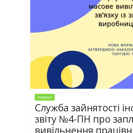
Новини
Служба зайнятості і
звіту №4-ПН про зап
вивільнення працівн