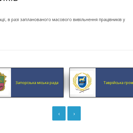
24
27
29
25
27
23
23
26
29
24
27
29
25
28
23
26
28
24
24
27
23
25
28
23
26
29
24
27
29
25
26
29
25
27
23
25
28
24
26
29
24
27
27
23
26
28
24
26
29
25
27
23
25
28
28
24
27
29
25
27
23
26
28
24
29
25
28
23
26
28
24
27
29
25
27
23
24
27
23
25
28
23
26
29
24
27
29
25
25
28
24
26
29
24
27
23
25
28
23
26
26
29
25
27
23
25
28
27
27
25
28
30
26
28
24
24
27
30
25
28
30
26
29
24
27
29
25
25
28
24
26
29
24
27
30
25
28
30
26
27
30
26
28
24
26
29
25
27
30
25
28
28
24
27
29
25
27
30
26
28
24
26
29
25
28
30
26
28
24
27
29
25
30
26
29
24
27
29
25
28
30
26
28
24
25
28
24
26
29
24
27
30
25
28
30
26
26
29
25
27
30
25
28
24
26
29
24
27
27
30
26
28
24
26
29
28
28
26
29
27
29
25
25
28
31
26
29
27
30
25
28
30
26
26
29
25
27
30
25
28
31
26
29
27
28
31
27
29
25
27
30
26
28
31
26
29
25
28
30
26
28
31
27
29
25
27
30
26
29
27
29
25
28
30
26
31
27
30
25
28
30
26
29
27
29
25
26
29
25
27
30
25
28
31
26
29
27
27
30
26
28
31
26
29
25
27
30
25
28
28
31
27
29
25
27
30
29
27
30
28
30
26
26
29
27
30
28
31
26
29
27
27
30
26
28
31
26
29
27
30
28
29
28
30
26
28
31
27
29
27
30
26
29
27
29
28
30
26
28
31
27
30
28
30
26
29
27
28
31
26
29
27
30
28
30
26
27
30
26
28
31
26
29
27
30
28
28
31
27
29
27
30
26
28
31
26
29
28
30
26
28
31
30
28
31
29
27
27
30
28
31
29
27
30
28
28
31
27
29
27
30
28
31
29
29
27
29
28
30
28
31
27
30
28
30
29
27
29
28
31
29
27
30
28
29
27
30
28
31
29
27
28
31
27
29
27
30
28
31
29
28
30
28
31
27
29
27
30
29
27
29
31
29
30
28
28
31
29
30
28
31
29
28
30
28
31
29
30
30
28
30
29
29
28
31
29
30
28
30
29
30
28
31
29
30
28
31
29
30
28
29
28
30
28
31
29
30
29
29
28
30
28
31
30
28
30
31
30
30
31
30
30
30
31
30
31
30
31
30
31
30
31
30
30
30
31
30
30
30
31
31
31
31
31
31
31
31
31
31
ації, в разі запланованого масового вивільнення працівників у
Запорізька міська рада
Таврійська гро
‹
›