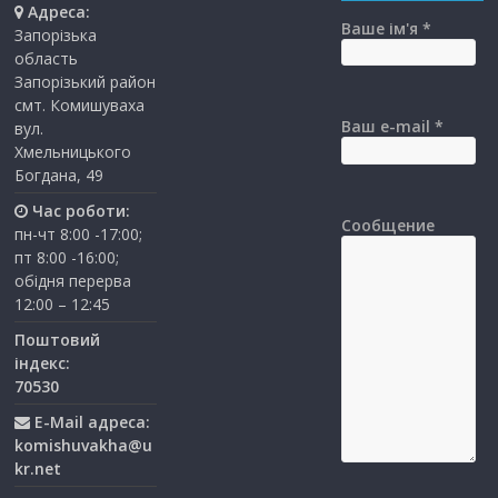
Адреса:
Ваше ім'я *
Запорізька
область
Запорізький район
смт. Комишуваха
Ваш e-mail *
вул.
Хмельницького
Богдана, 49
Час роботи:
Сообщение
пн-чт 8:00 -17:00;
пт 8:00 -16:00;
обідня перерва
12:00 – 12:45
Поштовий
індекс:
70530
E-Mail адреса:
komishuvakha@u
kr.net