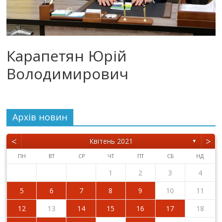
Карапетян Юрій
Володимирович
Архiв новин
<
>
Квітень 2021
▼
ПН
ВТ
СР
ЧТ
ПТ
СБ
НД
1
2
3
4
5
6
7
8
9
10
11
12
13
14
15
16
17
18