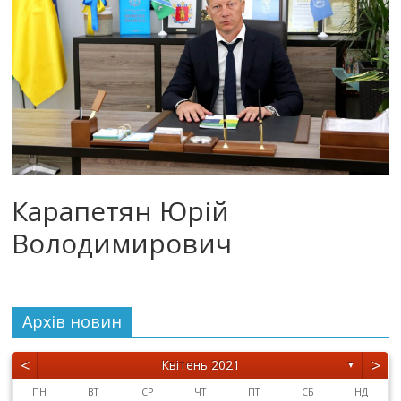
Карапетян Юрій
Володимирович
Архiв новин
<
>
Квітень 2021
▼
ПН
ВТ
СР
ЧТ
ПТ
СБ
НД