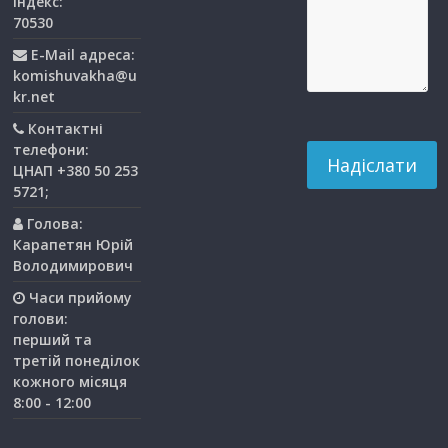
індекс:
70530
E-Mail адреса:
komishuvakha@u
kr.net
Контактні
телефони:
ЦНАП +380 50 253
5721;
Голова:
Карапетян Юрій
Володимирович
Часи прийому
голови:
перший та
третiй понедiлок
кожного мiсяця
8:00 - 12:00