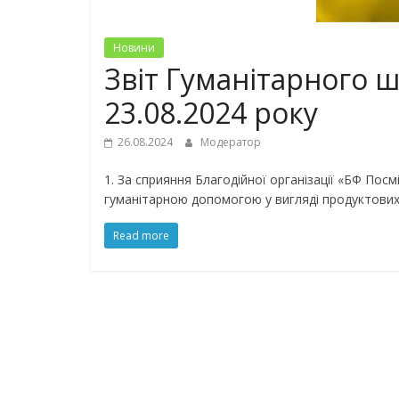
Новини
Звіт Гуманітарного ш
23.08.2024 року
26.08.2024
Модератор
1. За сприяння Благодійної організації «БФ Пос
гуманітарною допомогою у вигляді продуктових
Read more