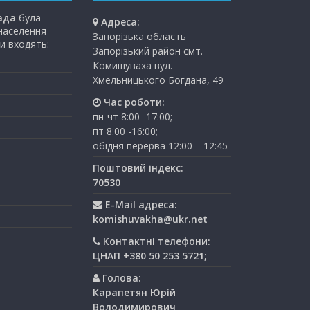
ада
була
Адреса:
 населення
Запорізька область
и входять:
Запорізький район смт.
Комишуваха вул.
Хмельницького Богдана, 49
Час роботи:
пн-чт 8:00 -17:00;
пт 8:00 -16:00;
обідня перерва 12:00 – 12:45
Поштовий індекс:
70530
E-Mail адреса:
komishuvakha@ukr.net
Контактні телефони:
ЦНАП +380 50 253 5721;
Голова:
Карапетян Юрій
Володимирович