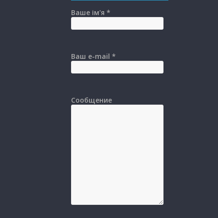
Ваше ім'я *
Ваш e-mail *
Сообщение