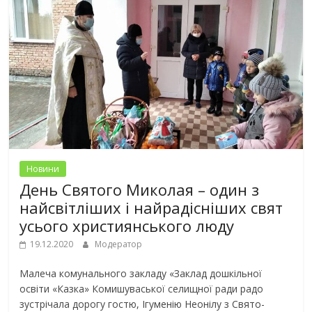
Новини
День Святого Миколая – один з
найсвітліших і найрадісніших свят
усього християнського люду
19.12.2020
Модератор
Малеча комунального закладу «Заклад дошкільної
освіти «Казка» Комишуваської селищної ради радо
зустрічала дорогу гостю, Ігуменію Неонілу з Свято-