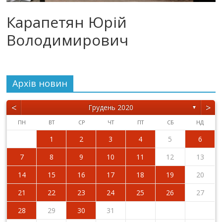
Карапетян Юрій
Володимирович
Архiв новин
<
>
Грудень 2020
▼
ПН
ВТ
СР
ЧТ
ПТ
СБ
НД
1
2
3
4
5
6
7
8
9
10
11
12
13
14
15
16
17
18
19
20
21
22
23
24
25
26
27
28
29
30
31