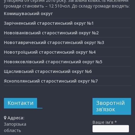
утворена 09 серпня 2016 року. Загальна кількість населення
громади становить – 12 510чол. До складу громади входять:
Комишуваський округ
Зарічненський старостинський округ №1
Новоіванівський старостинський округ №2
Новотавричеський старостинський округ №3
Новотроїцький старостинський округ №4
Новояковлівський старостинський округ №5
Щасливський старостинський округ №6
Яснополянський старостинський округ №7
Контакти
Зворотній
зв’язок
Адреса:
Ваше ім'я *
Запорізька
область