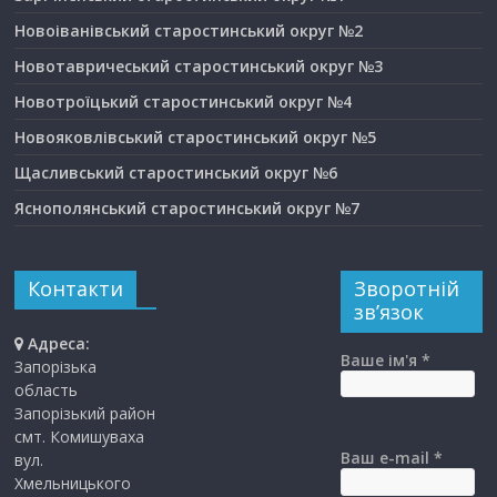
Новоіванівський старостинський округ №2
Новотавричеський старостинський округ №3
Новотроїцький старостинський округ №4
Новояковлівський старостинський округ №5
Щасливський старостинський округ №6
Яснополянський старостинський округ №7
Контакти
Зворотній
зв’язок
Адреса:
Ваше ім'я *
Запорізька
область
Запорізький район
смт. Комишуваха
Ваш e-mail *
вул.
Хмельницького