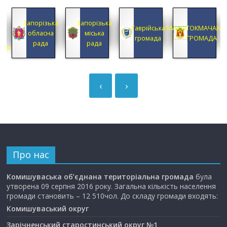
КА
Запорізька
Запорізька
А
Таврійська
МАЛОТОКМАЧАНС
обласна
міська
А
громада
ГРОМАДА
рада
рада
ЦІЯ
‹
›
Про нас
Комишуваська об’єднана територіальна громада
була
утворена 09 серпня 2016 року. Загальна кількість населення
громади становить – 12 510чол. До складу громади входять:
Комишуваський округ
Зарічненський старостинський округ №1