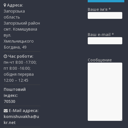
Адреса:
Ваше ім'я *
Запорізька
область
Запорізький район
смт. Комишуваха
Ваш e-mail *
вул.
Хмельницького
Богдана, 49
Час роботи:
Сообщение
пн-чт 8:00 -17:00;
пт 8:00 -16:00;
обідня перерва
12:00 – 12:45
Поштовий
індекс:
70530
E-Mail адреса:
komishuvakha@u
kr.net