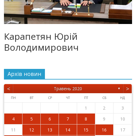
Карапетян Юрій
Володимирович
Архiв новин
<
>
Травень 2020
▼
ПН
ВТ
СР
ЧТ
ПТ
СБ
НД
1
2
3
4
5
6
7
8
9
10
11
12
13
14
15
16
17