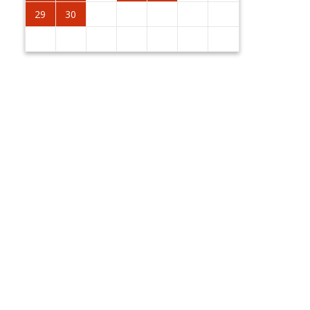
30
31
29
30
31
29
30
29
29
30
31
31
29
30
30
29
30
31
29
30
31
29
30
31
29
30
31
29
29
29
30
31
30
30
29
29
31
29
29
30