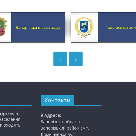
Запорізька міська рада
Таврійська гро
‹
›
Контакти
ада
була
Адреса:
 населення
Запорізька область
и входять:
Запорізький район смт.
Комишуваха вул.