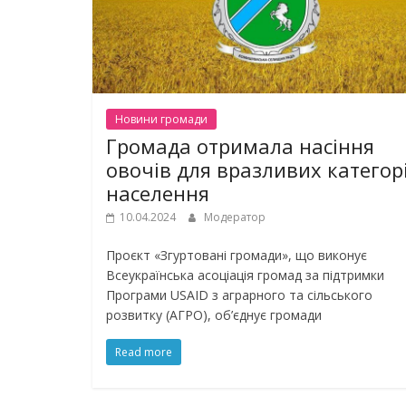
Новини громади
Громада отримала насіння
овочів для вразливих категор
населення
10.04.2024
Модератор
Проєкт «Згуртовані громади», що виконує
Всеукраїнська асоціація громад за підтримки
Програми USAID з аграрного та сільського
розвитку (АГРО), об’єднує громади
Read more