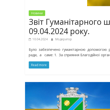
Новини
Звіт Гуманітарного ш
09.04.2024 року.
10.04.2024
Модератор
Було забезпечено гуманітарною допомогою ро
ради, а саме: 1. За сприяння Благодійної орган
Read more