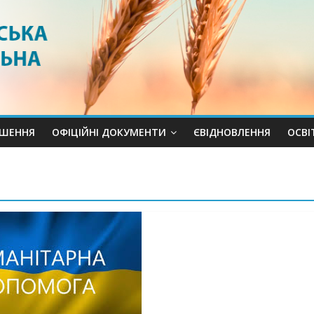
ШЕННЯ
ОФІЦІЙНІ ДОКУМЕНТИ
ЄВІДНОВЛЕННЯ
ОСВI