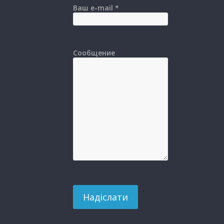
Ваш e-mail *
Сообщение