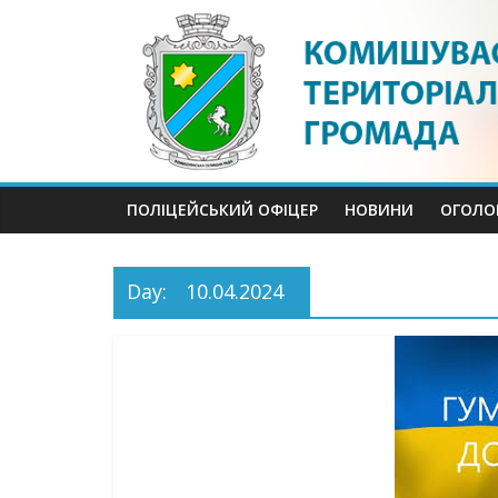
Skip
to
content
ПОЛІЦЕЙСЬКИЙ ОФІЦЕР
НОВИНИ
ОГОЛО
Day:
10.04.2024