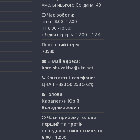
Хмельницького Богдана, 49
Час роботи:
пн-чт 8:00 -17:00;
пт 8:00 -16:00;
обідня перерва 12:00 – 12:45
Поштовий індекс:
70530
E-Mail адреса:
komishuvakha@ukr.net
Контактні телефони:
ЦНАП +380 50 253 5721;
Голова:
Карапетян Юрій
Володимирович
Часи прийому голови:
перший та третiй
понедiлок кожного мiсяця
8:00 - 12:00