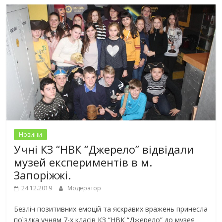
Новини
Учні КЗ “НВК “Джерело” відвідали
музей експериментів в м.
Запоріжжі.
24.12.2019
Модератор
Безліч позитивних емоцій та яскравих вражень принесла
поїздка учням 7-х класів КЗ “НВК “Джерело” до музея