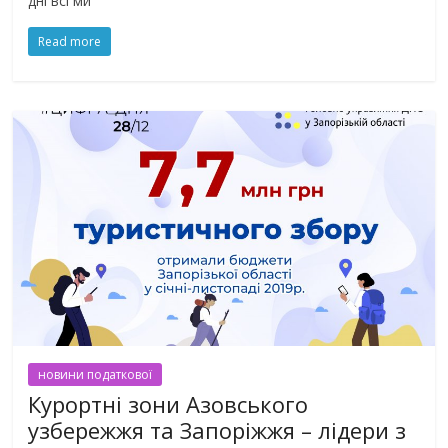
дні всі ми
Read more
новини податкової
Курортні зони Азовського
узбережжя та Запоріжжя – лідери з