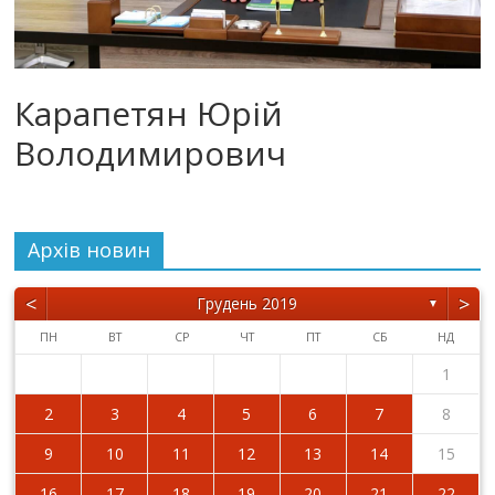
Карапетян Юрій
Володимирович
Архiв новин
<
>
Грудень 2019
▼
ПН
ВТ
СР
ЧТ
ПТ
СБ
НД
1
2
3
4
5
6
7
8
9
10
11
12
13
14
15
16
17
18
19
20
21
22