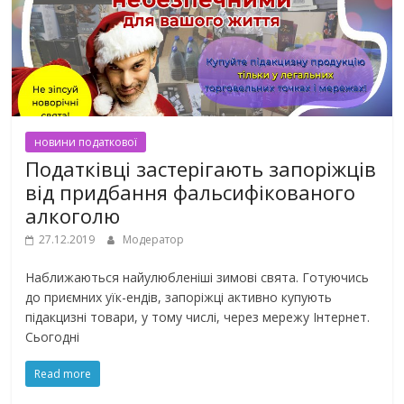
новини податкової
Податківці застерігають запоріжців
від придбання фальсифікованого
алкоголю
27.12.2019
Модератор
Наближаються найулюбленіші зимові свята. Готуючись
до приємних уїк-ендів, запоріжці активно купують
підакцизні товари, у тому числі, через мережу Інтернет.
Сьогодні
Read more