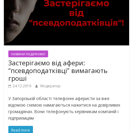
новини податкової
Застерігаємо від афери:
“псевдоподатківці” вимагають
гроші
24.12.2019
Модератор
У Запорізькій області телефонні аферисти за вже
відомою схемою намагаються нажитися на довірливих
громадянах. Вони телефонують керівникам компаній і
підприємцям
Read more