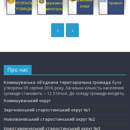
А
ТЕРИТОРІАЛЬНА
державна
право!»
рада
ГРОМАДА
адміністрація
‹
›
Про нас
Комишуваська об’єднана територіальна громада
була
утворена 09 серпня 2016 року. Загальна кількість населення
громади становить – 12 510чол. До складу громади входять:
Комишуваський округ
Зарічненський старостинський округ №1
Новоіванівський старостинський округ №2
Новотавричеський старостинський округ №3