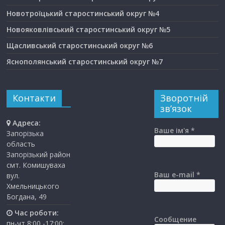
Новотроїцький старостинський округ №4
Новояковлівський старостинський округ №5
Щасливський старостинський округ №6
Яснополянський старостинський округ №7
Контакти
Зворотній
зв’язок
Адреса:
Ваше ім'я *
Запорізька
область
Запорізький район
смт. Комишуваха
Ваш e-mail *
вул.
Хмельницького
Богдана, 49
Час роботи:
Сообщение
пн-чт 8:00 -17:00;