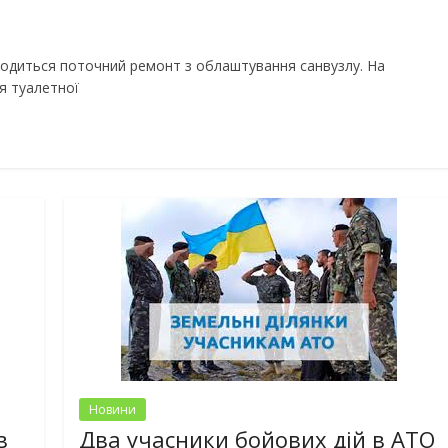
24
27
29
25
27
23
23
26
29
24
27
29
25
28
23
26
28
24
24
27
23
25
28
23
26
29
24
27
29
25
26
29
25
27
23
25
28
24
26
29
24
27
27
23
26
28
24
26
29
25
27
23
25
28
28
24
27
29
25
27
23
26
28
24
26
29
25
28
23
26
28
24
27
29
25
27
23
24
27
23
25
28
23
26
24
27
29
25
25
28
24
26
29
24
27
23
25
28
23
26
26
29
25
27
23
25
28
27
27
25
28
30
26
28
24
24
27
30
25
28
30
26
29
24
27
29
25
25
28
24
26
29
24
27
30
25
28
30
26
27
30
26
28
24
26
29
25
27
30
25
28
28
24
27
29
25
27
30
26
28
24
26
29
25
28
30
26
28
24
27
29
25
27
30
26
29
24
27
29
25
28
30
26
28
24
25
28
24
26
29
24
27
25
28
30
26
26
29
25
27
30
25
28
24
26
29
24
27
27
30
26
28
24
26
29
28
28
26
29
27
29
25
25
28
31
26
29
27
30
25
28
30
26
26
29
25
27
30
25
28
31
26
29
27
28
31
27
29
25
27
30
26
28
31
26
29
25
28
30
26
28
31
27
29
25
27
30
26
29
27
29
25
28
30
26
28
31
27
30
25
28
30
26
29
27
29
25
26
29
25
27
30
25
28
26
29
27
27
30
26
28
31
26
29
25
27
30
25
28
28
31
27
29
25
27
30
29
27
30
28
30
26
26
29
27
30
28
31
26
29
27
27
30
26
28
31
26
29
27
30
28
29
28
30
26
28
31
27
29
27
30
26
29
27
29
28
30
26
28
31
27
30
28
30
26
29
27
29
28
31
26
29
27
30
28
30
26
27
30
26
28
31
26
29
27
30
28
28
31
27
29
27
30
26
28
31
26
29
28
30
26
28
31
30
28
31
29
27
27
30
28
31
29
27
30
28
28
31
27
29
27
30
28
31
29
29
27
29
28
30
28
31
27
30
28
30
29
27
29
28
31
29
27
30
28
30
29
27
30
28
31
29
27
28
31
27
29
27
30
28
31
29
28
30
28
31
27
29
27
30
29
27
29
31
29
30
28
28
31
29
30
28
31
29
28
30
28
31
29
30
30
28
30
29
29
28
31
29
30
28
30
29
30
28
31
29
30
28
31
29
30
28
29
28
30
28
31
29
30
29
29
28
30
28
31
30
28
30
31
30
30
31
30
30
30
31
30
31
30
31
30
31
30
31
30
30
30
31
30
30
30
31
31
31
31
31
31
31
31
31
31
оводиться поточний ремонт з облаштування санвузлу. На
я туалетної
Новини
в
Два учасники бойових дій в АТО