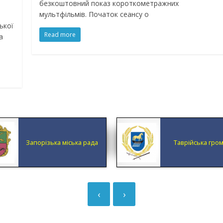
безкоштовний показ короткометражних
мультфільмів. Початок сеансу о
ької
Read more
а
МАЛОТОКМАЧАНСЬКА
Таврійська громада
ГРОМАДА
‹
›