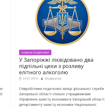
новини податкової
У Запоріжжі ліквідовано два
підпільні цехи з розливу
елітного алкоголю
24.07.2019
Модератор
их
Співробітники податкової міліції фіскальної служби
26
Запорізької області спільно з працівниками
Управління захисту економіки в Запорізькій області
департаменту захисту економіки Національної