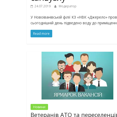
24.07.2019
Модератор
У Новоіванівській філії КЗ «НВК «Джерело» пр
сьогоднішній день підведено воду до приміщенн
Read more
Новини
Ветеранів АТО та переселенці