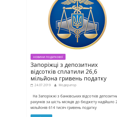
новини податкової
Запоріжці з депозитних
відсотків сплатили 26,6
мільйона гривень податку
24.07.2019
Модератор
На Запоріжжі з банківських відсотків депозитн
рахунків за шість місяців до бюджету надійшло 
мільйонів 614 тисяч гривень податку