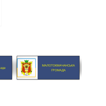
ПРЕОБРАЖЕНСЬКА
Зап
ОБ’ЄДНАНА
держ
ТЕРИТОРІАЛЬНА ГРОМАДА