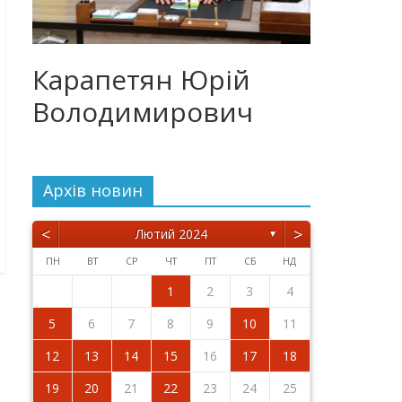
Карапетян Юрій
Володимирович
Архiв новин
<
>
Лютий 2024
▼
ПН
ВТ
СР
ЧТ
ПТ
СБ
НД
2
5
7
3
5
1
1
4
7
2
5
7
3
6
1
4
6
2
2
5
1
3
6
1
4
7
2
5
7
3
7
3
5
1
3
6
2
4
7
2
5
5
1
4
6
2
4
7
3
5
1
3
6
6
2
5
7
3
5
1
4
6
2
4
7
7
3
6
1
4
6
2
5
7
3
5
1
2
5
1
3
6
1
4
7
2
5
7
3
3
6
2
4
7
2
5
1
3
6
1
4
4
7
3
5
1
3
6
5
5
1
2
3
4
12
14
10
12
11
14
12
14
10
13
11
13
12
10
13
11
14
12
14
10
14
10
12
10
13
11
14
12
12
11
13
11
14
10
12
10
13
13
12
14
10
12
11
13
11
14
14
10
13
11
13
12
14
10
12
12
10
13
11
14
12
14
10
10
13
11
14
12
10
13
11
11
14
10
12
10
13
12
12
9
8
8
9
8
9
9
8
8
9
8
9
9
8
9
8
9
8
9
8
9
8
9
8
8
9
9
9
8
8
8
5
6
7
8
9
10
11
16
19
21
17
19
15
15
18
21
16
19
21
17
20
15
18
20
16
16
19
15
17
20
15
18
21
16
19
21
17
21
17
19
15
17
20
16
18
21
16
19
19
15
18
20
16
18
21
17
19
15
17
20
20
16
19
21
17
19
15
18
20
16
18
21
21
17
20
15
18
20
16
19
21
17
19
15
16
19
15
17
20
15
18
21
16
19
21
17
17
20
16
18
21
16
19
15
17
20
15
18
18
21
17
19
15
17
20
19
19
12
13
14
15
16
17
18
23
26
28
24
26
22
22
25
28
23
26
28
24
27
22
25
27
23
23
26
22
24
27
22
25
28
23
26
28
24
28
24
26
22
24
27
23
25
28
23
26
26
22
25
27
23
25
28
24
26
22
24
27
27
23
26
28
24
26
22
25
27
23
25
28
28
24
27
22
25
27
23
26
28
24
26
22
23
26
22
24
27
22
25
28
23
26
28
24
24
27
23
25
28
23
26
22
24
27
22
25
25
28
24
26
22
24
27
26
26
19
20
21
22
23
24
25