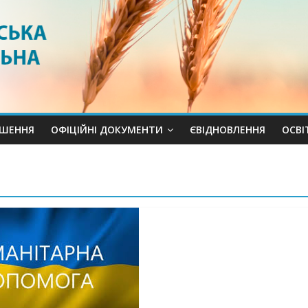
ШЕННЯ
ОФІЦІЙНІ ДОКУМЕНТИ
ЄВІДНОВЛЕННЯ
ОСВI