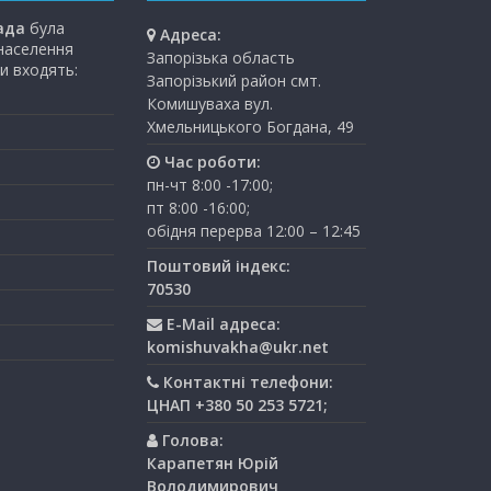
ада
була
Адреса:
 населення
Запорізька область
и входять:
Запорізький район смт.
Комишуваха вул.
Хмельницького Богдана, 49
Час роботи:
пн-чт 8:00 -17:00;
пт 8:00 -16:00;
обідня перерва 12:00 – 12:45
Поштовий індекс:
70530
E-Mail адреса:
komishuvakha@ukr.net
Контактні телефони:
ЦНАП +380 50 253 5721;
Голова:
Карапетян Юрій
Володимирович