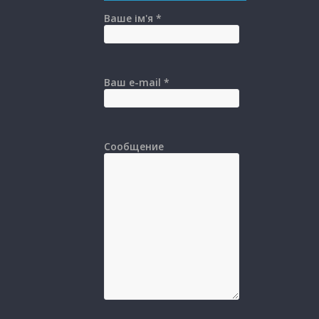
Ваше ім'я *
Ваш e-mail *
Сообщение