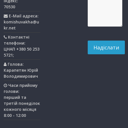
індекс:
70530
E-Mail адреса:
komishuvakha@u
kr.net
Контактні
телефони:
ЦНАП +380 50 253
5721;
Голова:
Карапетян Юрій
Володимирович
Часи прийому
голови:
перший та
третiй понедiлок
кожного мiсяця
8:00 - 12:00