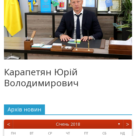
Карапетян Юрій
Володимирович
Архiв новин
<
>
Січень 2018
▼
ПН
ВТ
СР
ЧТ
ПТ
СБ
НД