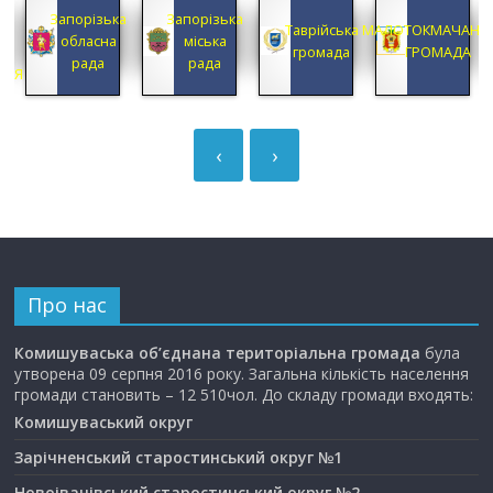
КА
Запорізька
Запорізька
А
Таврійська
МАЛОТОКМАЧАНС
обласна
міська
А
громада
ГРОМАДА
рада
рада
ЦІЯ
‹
›
Про нас
Комишуваська об’єднана територіальна громада
була
утворена 09 серпня 2016 року. Загальна кількість населення
громади становить – 12 510чол. До складу громади входять:
Комишуваський округ
Зарічненський старостинський округ №1
Новоіванівський старостинський округ №2