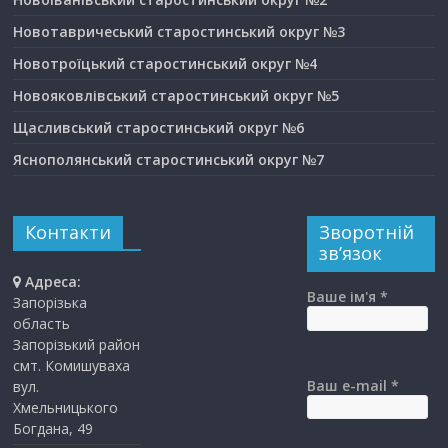
Новотавричеський старостинський округ №3
Новотроїцький старостинський округ №4
Новояковлівський старостинський округ №5
Щасливський старостинський округ №6
Яснополянський старостинський округ №7
Контакти
Зворотній
зв’язок
Адреса:
Ваше ім'я *
Запорізька
область
Запорізький район
смт. Комишуваха
Ваш e-mail *
вул.
Хмельницького
Богдана, 49