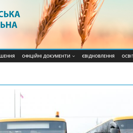
ШЕННЯ
ОФІЦІЙНІ ДОКУМЕНТИ
ЄВІДНОВЛЕННЯ
ОСВI