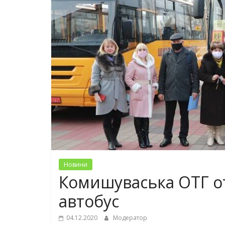
Новини
Комишуваська ОТГ о
автобус
04.12.2020
Модератор