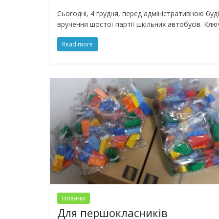
Сьогодні, 4 грудня, перед адміністративною буд
вручення шостої партії шкільних автобусів. Ключ
Read more
Новини
Для першокласників