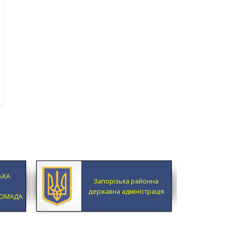
ЬКА
Запорізька районна
державна адміністрація
РОМАДА