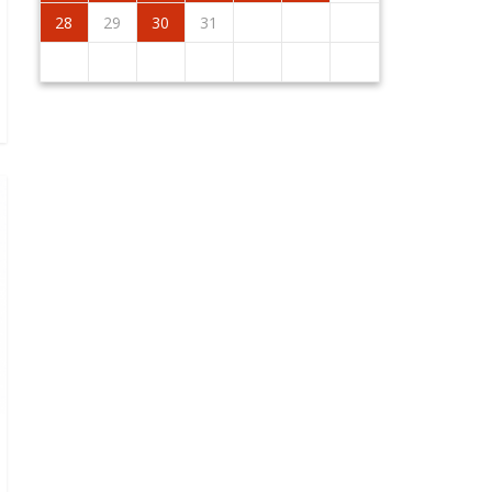
30
31
29
30
31
29
30
29
29
30
31
31
29
30
30
29
30
31
29
30
31
29
30
31
29
30
31
29
29
29
30
31
30
30
29
29
31
29
28
29
30
31