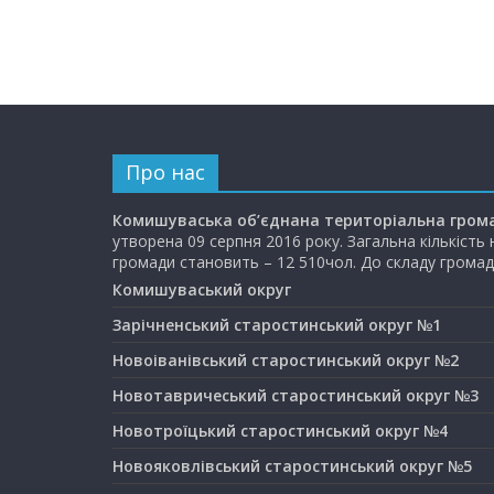
Про нас
Комишуваська об’єднана територіальна гром
утворена 09 серпня 2016 року. Загальна кількість
громади становить – 12 510чол. До складу громад
Комишуваський округ
Зарічненський старостинський округ №1
Новоіванівський старостинський округ №2
Новотавричеський старостинський округ №3
Новотроїцький старостинський округ №4
Новояковлівський старостинський округ №5