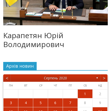
Карапетян Юрій
Володимирович
Архiв новин
<
>
Серпень 2020
▼
ПН
ВТ
СР
ЧТ
ПТ
СБ
НД
1
2
3
4
5
6
7
8
9