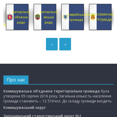
КА
Запорізька
Запорізька
А
Таврійська
МАЛОТОКМАЧАНС
обласна
міська
А
громада
ГРОМАДА
рада
рада
ЦІЯ
‹
›
Про нас
Комишуваська об’єднана територіальна громада
була
утворена 09 серпня 2016 року. Загальна кількість населення
громади становить – 12 510чол. До складу громади входять:
Комишуваський округ
Зарічненський старостинський округ №1