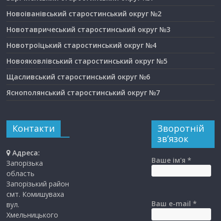
Новоіванівський старостинський округ №2
Новотавричеський старостинський округ №3
Новотроїцький старостинський округ №4
Новояковлівський старостинський округ №5
Щасливський старостинський округ №6
Яснополянський старостинський округ №7
Контакти
Зворотній
зв’язок
Адреса:
Ваше ім'я *
Запорізька
область
Запорізький район
смт. Комишуваха
Ваш e-mail *
вул.
Хмельницького