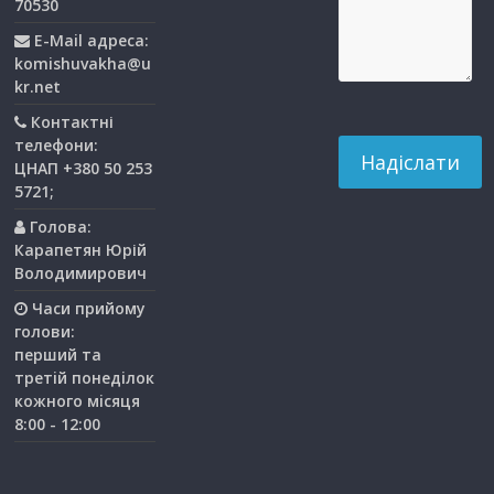
70530
E-Mail адреса:
komishuvakha@u
kr.net
Контактні
телефони:
ЦНАП +380 50 253
5721;
Голова:
Карапетян Юрій
Володимирович
Часи прийому
голови:
перший та
третiй понедiлок
кожного мiсяця
8:00 - 12:00