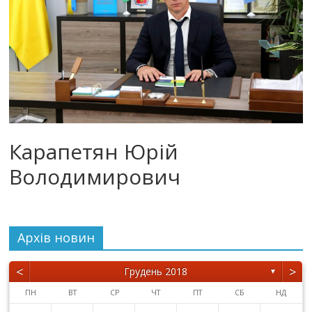
Карапетян Юрій
Володимирович
Архiв новин
<
>
Грудень 2018
▼
ПН
ВТ
СР
ЧТ
ПТ
СБ
НД