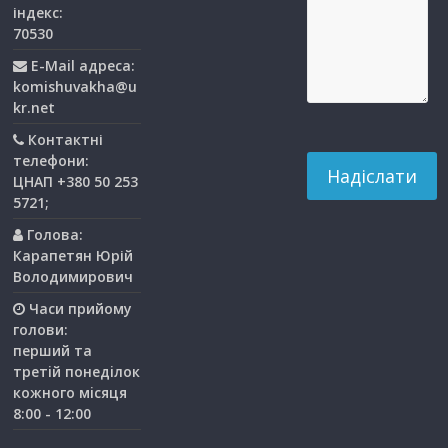
індекс:
70530
E-Mail адреса:
komishuvakha@u
kr.net
Контактні
телефони:
ЦНАП +380 50 253
5721;
Голова:
Карапетян Юрій
Володимирович
Часи прийому
голови:
перший та
третiй понедiлок
кожного мiсяця
8:00 - 12:00