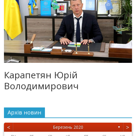
Карапетян Юрій
Володимирович
Архiв новин
<
>
Березень 2020
▼