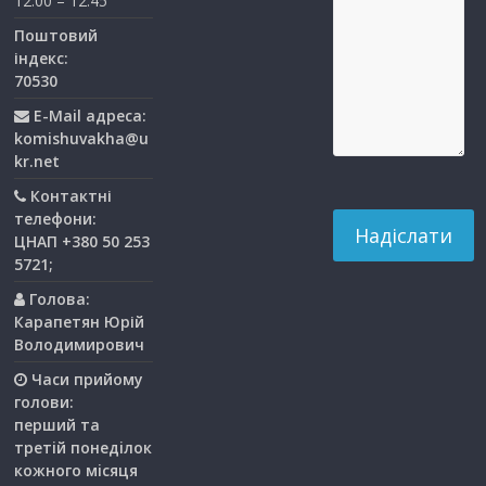
12:00 – 12:45
Поштовий
індекс:
70530
E-Mail адреса:
komishuvakha@u
kr.net
Контактні
телефони:
ЦНАП +380 50 253
5721;
Голова:
Карапетян Юрій
Володимирович
Часи прийому
голови:
перший та
третiй понедiлок
кожного мiсяця