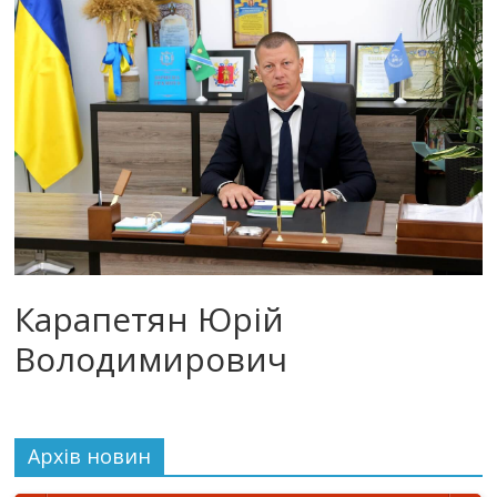
Карапетян Юрій
Володимирович
Архiв новин