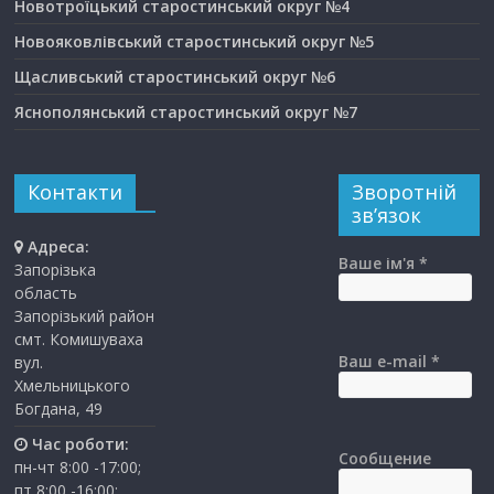
Новотроїцький старостинський округ №4
Новояковлівський старостинський округ №5
Щасливський старостинський округ №6
Яснополянський старостинський округ №7
Контакти
Зворотній
зв’язок
Адреса:
Ваше ім'я *
Запорізька
область
Запорізький район
смт. Комишуваха
Ваш e-mail *
вул.
Хмельницького
Богдана, 49
Час роботи:
Сообщение
пн-чт 8:00 -17:00;
пт 8:00 -16:00;