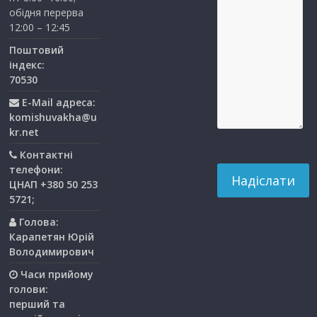
обідня перерва
12:00 – 12:45
Поштовий
індекс:
70530
E-Mail адреса:
komishuvakha@u
kr.net
Контактні
телефони:
ЦНАП +380 50 253
5721;
Голова:
Карапетян Юрій
Володимирович
Часи прийому
голови:
перший та