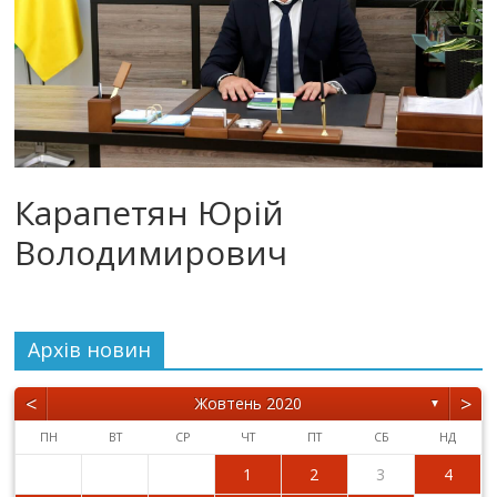
Карапетян Юрій
Володимирович
Архiв новин
<
>
Жовтень 2020
▼
ПН
ВТ
СР
ЧТ
ПТ
СБ
НД
1
2
3
4