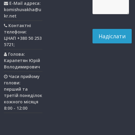
E-Mail адреса:
komishuvakha@u
kr.net
Контактні
телефони:
ЦНАП +380 50 253
5721;
Голова:
Карапетян Юрій
Володимирович
Часи прийому
голови:
перший та
третiй понедiлок
кожного мiсяця
8:00 - 12:00