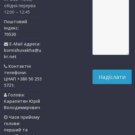
обідня перерва
12:00 – 12:45
Поштовий
індекс:
70530
E-Mail адреса:
komishuvakha@u
kr.net
Контактні
телефони:
ЦНАП +380 50 253
5721;
Голова:
Карапетян Юрій
Володимирович
Часи прийому
голови:
перший та