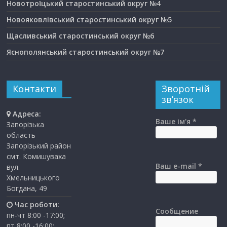
Новотроїцький старостинський округ №4
Новояковлівський старостинський округ №5
Щасливський старостинський округ №6
Яснополянський старостинський округ №7
Контакти
Зворотній
зв’язок
Адреса:
Ваше ім'я *
Запорізька
область
Запорізький район
смт. Комишуваха
Ваш e-mail *
вул.
Хмельницького
Богдана, 49
Час роботи:
Сообщение
пн-чт 8:00 -17:00;
пт 8:00 -16:00;