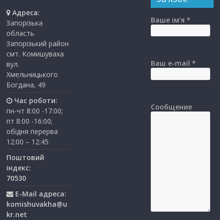
Адреса:
Ваше ім'я *
Запорізька
область
Запорізький район
смт. Комишуваха
Ваш e-mail *
вул.
Хмельницького
Богдана, 49
Час роботи:
Сообщение
пн-чт 8:00 -17:00;
пт 8:00 -16:00;
обідня перерва
12:00 – 12:45
Поштовий
індекс:
70530
E-Mail адреса:
komishuvakha@u
kr.net