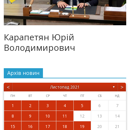
Карапетян Юрій
Володимирович
Архiв новин
<
>
Листопад 2021
▼
ПН
ВТ
СР
ЧТ
ПТ
СБ
НД
1
2
3
4
5
6
7
8
9
10
11
12
13
14
15
16
17
18
19
20
21