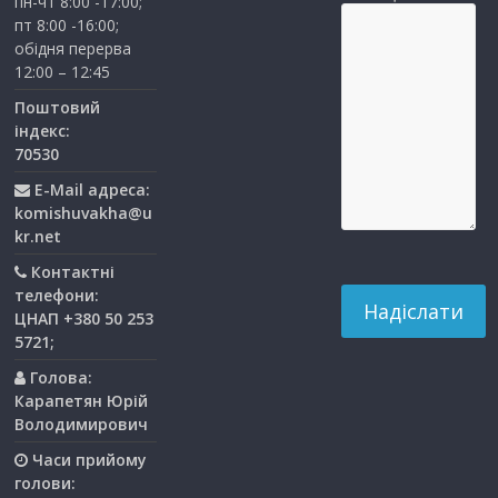
пн-чт 8:00 -17:00;
пт 8:00 -16:00;
обідня перерва
12:00 – 12:45
Поштовий
індекс:
70530
E-Mail адреса:
komishuvakha@u
kr.net
Контактні
телефони:
ЦНАП +380 50 253
5721;
Голова:
Карапетян Юрій
Володимирович
Часи прийому
голови: