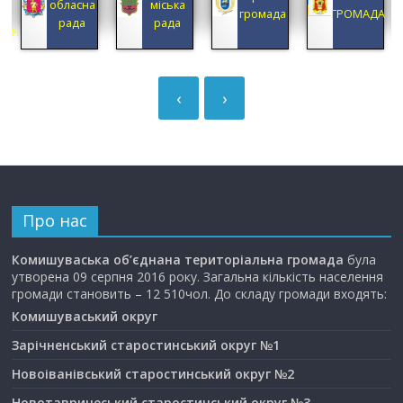
обласна
міська
А
громада
ГРОМАДА
рада
рада
ЦІЯ
‹
›
Про нас
Комишуваська об’єднана територіальна громада
була
утворена 09 серпня 2016 року. Загальна кількість населення
громади становить – 12 510чол. До складу громади входять:
Комишуваський округ
Зарічненський старостинський округ №1
Новоіванівський старостинський округ №2
Новотавричеський старостинський округ №3