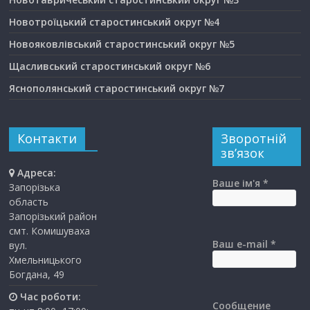
Новотроїцький старостинський округ №4
Новояковлівський старостинський округ №5
Щасливський старостинський округ №6
Яснополянський старостинський округ №7
Контакти
Зворотній
зв’язок
Адреса:
Ваше ім'я *
Запорізька
область
Запорізький район
смт. Комишуваха
Ваш e-mail *
вул.
Хмельницького
Богдана, 49
Час роботи:
Сообщение