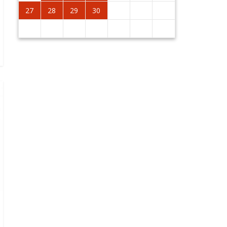
30
31
29
30
31
29
30
29
29
30
31
31
29
30
30
29
30
31
29
30
31
29
30
31
29
30
31
29
29
29
30
31
30
30
29
29
31
29
27
28
29
30