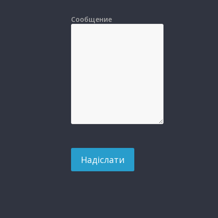
Сообщение