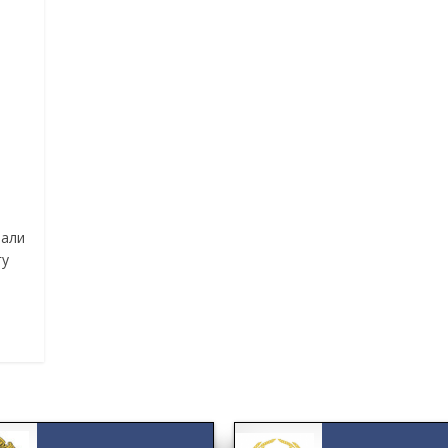
мали
гу