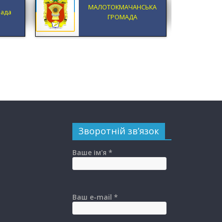
МАЛОТОКМАЧАНСЬКА
мада
ГРОМАДА
Зворотній зв’язок
Ваше ім'я *
Ваш e-mail *