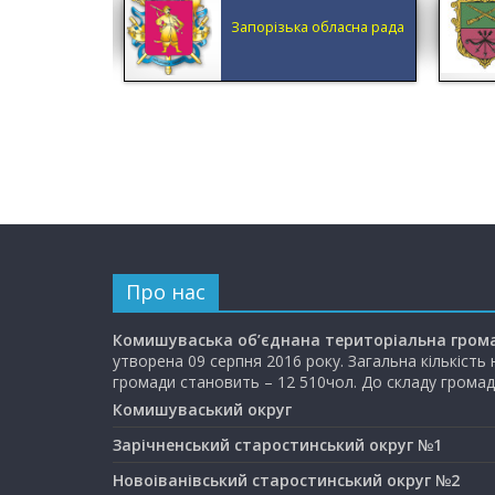
КА ОБЛАСНА
Запорізька обласна рада
ДМІНІСТРАЦІЯ
Про нас
Комишуваська об’єднана територіальна гром
утворена 09 серпня 2016 року. Загальна кількість
громади становить – 12 510чол. До складу громад
Комишуваський округ
Зарічненський старостинський округ №1
Новоіванівський старостинський округ №2