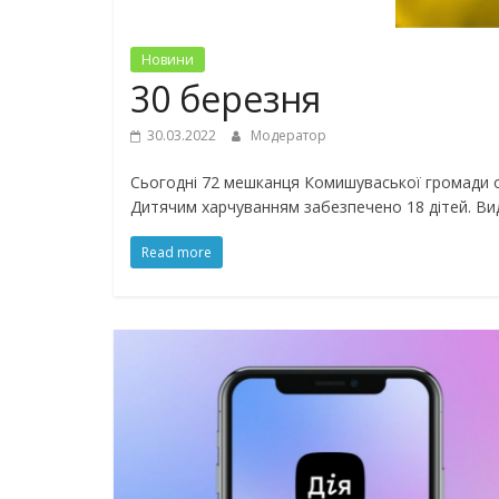
Новини
30 березня
30.03.2022
Модератор
Сьогодні 72 мешканця Комишуваської громади от
Дитячим харчуванням забезпечено 18 дітей. Ви
Read more