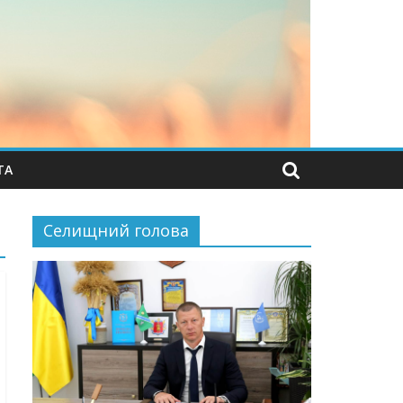
ТА
Селищний голова