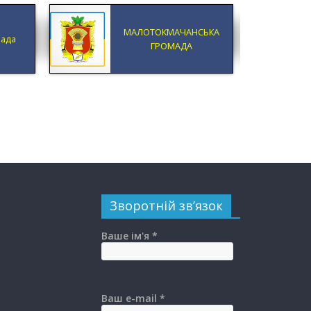
МАЛОТОКМАЧАНСЬКА
мада
ГРОМАДА
Зворотній зв’язок
Ваше ім'я *
Ваш e-mail *