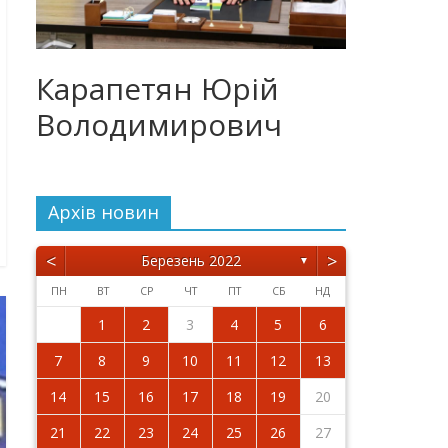
Карапетян Юрій
Володимирович
Архiв новин
<
>
Березень 2022
▼
ПН
ВТ
СР
ЧТ
ПТ
СБ
НД
2
5
7
3
5
1
1
4
7
2
5
7
3
6
1
4
6
2
2
5
1
3
6
1
4
7
2
5
7
3
4
7
3
5
1
3
6
2
4
7
2
5
5
1
4
6
2
4
7
3
5
1
3
6
2
5
7
3
5
1
4
6
2
4
7
7
3
6
1
4
6
2
5
7
3
5
1
2
5
1
3
6
1
4
7
2
5
7
3
3
6
2
4
7
2
5
1
3
6
1
4
4
7
3
5
1
3
6
5
5
1
2
3
4
5
6
12
14
10
12
11
14
12
14
10
13
11
13
12
10
13
11
14
12
14
10
11
14
10
12
10
13
11
14
12
12
11
13
11
14
10
12
10
13
12
14
10
12
11
13
11
14
14
10
13
11
13
12
14
10
12
12
10
13
11
14
12
14
10
10
13
11
14
12
10
13
11
11
14
10
12
10
13
12
12
9
8
8
9
8
9
9
8
8
9
8
9
9
8
9
8
9
8
9
8
9
8
9
8
8
9
9
9
8
8
8
7
8
9
10
11
12
13
16
19
21
17
19
15
15
18
21
16
19
21
17
20
15
18
20
16
16
19
15
17
20
15
18
21
16
19
21
17
18
21
17
19
15
17
20
16
18
21
16
19
19
15
18
20
16
18
21
17
19
15
17
20
16
19
21
17
19
15
18
20
16
18
21
21
17
20
15
18
20
16
19
21
17
19
15
16
19
15
17
20
15
18
21
16
19
21
17
17
20
16
18
21
16
19
15
17
20
15
18
18
21
17
19
15
17
20
19
19
14
15
16
17
18
19
20
23
26
28
24
26
22
22
25
28
23
26
28
24
27
22
25
27
23
23
26
22
24
27
22
25
28
23
26
28
24
25
28
24
26
22
24
27
23
25
28
23
26
26
22
25
27
23
25
28
24
26
22
24
27
23
26
28
24
26
22
25
27
23
25
28
28
24
27
22
25
27
23
26
28
24
26
22
23
26
22
24
27
22
25
28
23
26
28
24
24
27
23
25
28
23
26
22
24
27
22
25
25
28
24
26
22
24
27
26
26
21
22
23
24
25
26
27