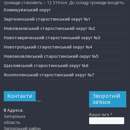
громади становить – 12 510чол. До складу громади входять:
Комишуваський округ
Зарічненський старостинський округ №1
Новоіванівський старостинський округ №2
Новотавричеський старостинський округ №3
Новотроїцький старостинський округ №4
Новояковлівський старостинський округ №5
Щасливський старостинський округ №6
Яснополянський старостинський округ №7
Контакти
Зворотній
зв’язок
Адреса:
Ваше ім'я *
Запорізька
область
Запорізький район