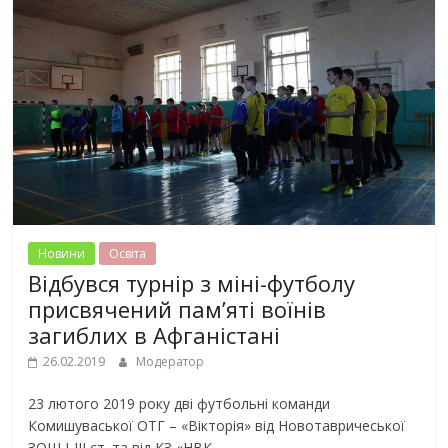
Новини
Освiта
Відбувся турнір з міні-футболу
присвячений пам’яті воїнів
загиблих в Афганістані
26.02.2019
Модератор
23 лютого 2019 року дві футбольні команди
Комишуваської ОТГ – «Вікторія» від Новотавричеської
ЗОШ І-ІІІ ст. та від КЗ «НВК