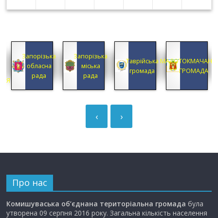
ПРЕОБРАЖЕНСЬКА
Запорізька
ка
Таврійська
МАЛОТОКМАЧАНСЬКА
ОБ’ЄДНАНА
районна
громада
ГРОМАДА
ТЕРИТОРІАЛЬНА
державна
ГРОМАДА
адміністрація
‹
›
Про нас
Комишуваська об’єднана територіальна громада
була
утворена 09 серпня 2016 року. Загальна кількість населення