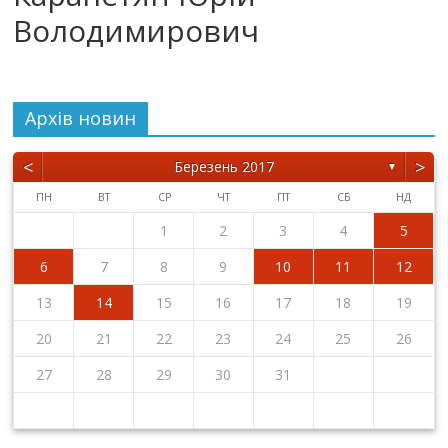
Володимирович
Архiв новин
<
>
Березень 2017
▼
ПН
ВТ
СР
ЧТ
ПТ
СБ
НД
1
2
3
4
5
6
7
8
9
10
11
12
13
14
15
16
17
18
19
20
21
22
23
24
25
26
27
28
29
30
31