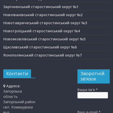
Зарічненський старостинський округ №1
Новоіванівський старостинський округ №2
Новотавричеський старостинський округ №3
Новотроїцький старостинський округ №4
Новояковлівський старостинський округ №5
Щасливський старостинський округ №6
Яснополянський старостинський округ №7
Контакти
Зворотній
зв’язок
Адреса:
Ваше ім'я *
Запорізька
область
Запорізький район
смт. Комишуваха
Ваш e-mail *
вул.