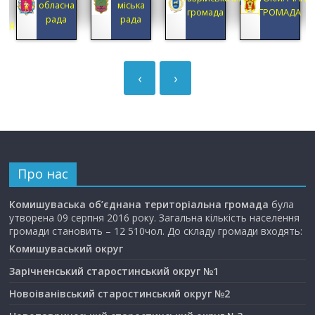
обласна
міська
А
громада
ГРОМАДА
рада
рада
ЦІЯ
‹
›
Про нас
Комишуваська об’єднана територіальна громада
була
утворена 09 серпня 2016 року. Загальна кількість населення
громади становить – 12 510чол. До складу громади входять:
Комишуваський округ
Зарічненський старостинський округ №1
Новоіванівський старостинський округ №2