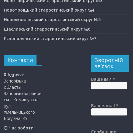
Новотавричеський старостинський округ №3
Новотроїцький старостинський округ №4
Новояковлівський старостинський округ №5
Щасливський старостинський округ №6
Яснополянський старостинський округ №7
Контакти
Зворотній
зв’язок
Адреса:
Ваше ім'я *
Запорізька
область
Запорізький район
смт. Комишуваха
Ваш e-mail *
вул.
Хмельницького
Богдана, 49
Час роботи:
Сообщение