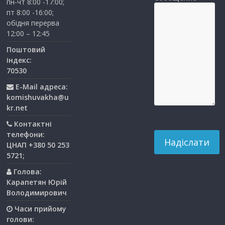
пн-чт 8:00 -17:00;
пт 8:00 -16:00;
обідня перерва
12:00 – 12:45
Поштовий
індекс:
70530
E-Mail адреса:
komishuvakha@u
kr.net
Контактні
телефони:
ЦНАП +380 50 253
5721;
Голова:
Карапетян Юрій
Володимирович
Часи прийому
голови: